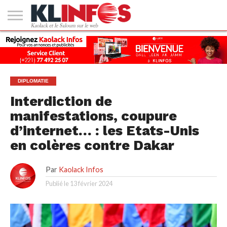
#2
(PAS
KAOLACK
POLITIQUE
ECONOMIE
SOCIÉTÉ
CULTURE
PEOPLE
SPORT
SANTÉ
AFRIQUE
INTERNATIONAL
EMPLOI &
DE
FORMATION
TITRE)
DIPLOMATIE
Interdiction de
manifestations, coupure
d’internet… : les Etats-Unis
en colères contre Dakar
Par
Kaolack Infos
Publié le
13 février 2024