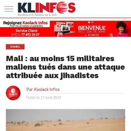
#2
(PAS
KAOLACK
POLITIQUE
ECONOMIE
SOCIÉTÉ
CULTURE
PEOPLE
SPORT
SANTÉ
AFRIQUE
INTERNATIONAL
EMPLOI &
DE
FORMATION
TITRE)
SAHEL
Mali : au moins 15 militaires
maliens tués dans une attaque
attribuée aux jihadistes
Par
Kaolack Infos
Publié le
17 août 2024