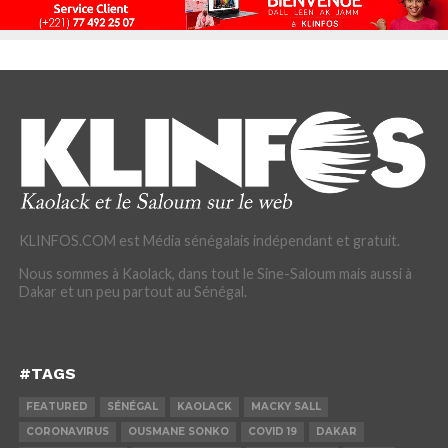
KLINFOS.COM est Média sénégalais indépendant et gratuit.
Nous sommes à Kaolack, dans tout le Sine-Saloum mais aussi à
Dakar et un peu partout au Sénégal.
#TAGS
FEATURED
SÉNÉGAL
KAOLACK
MACKY SALL
CORONAVIRUS
OUSMANE SONKO
COVID 19
DAKAR