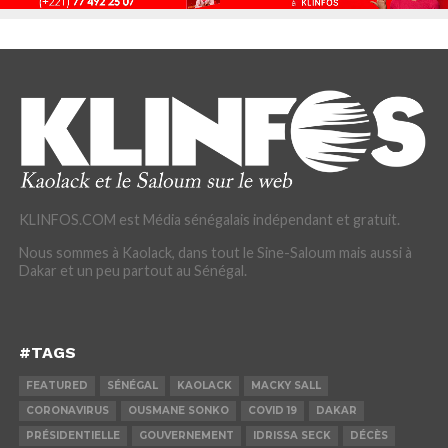
KLINFOS.COM est Média sénégalais indépendant et gratuit.
Nous sommes à Kaolack, dans tout le Sine-Saloum mais aussi à
Dakar et un peu partout au Sénégal.
#TAGS
FEATURED
SÉNÉGAL
KAOLACK
MACKY SALL
CORONAVIRUS
OUSMANE SONKO
COVID 19
DAKAR
PRÉSIDENTIELLE
GOUVERNEMENT
IDRISSA SECK
DÉCÈS