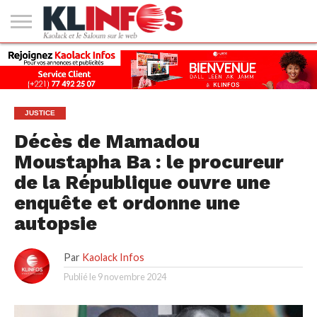
#2
(PAS
KAOLACK
POLITIQUE
ECONOMIE
SOCIÉTÉ
CULTURE
PEOPLE
SPORT
SANTÉ
AFRIQUE
INTERNATIONAL
EMPLOI &
DE
FORMATION
TITRE)
JUSTICE
Décès de Mamadou
Moustapha Ba : le procureur
de la République ouvre une
enquête et ordonne une
autopsie
Par
Kaolack Infos
Publié le
9 novembre 2024