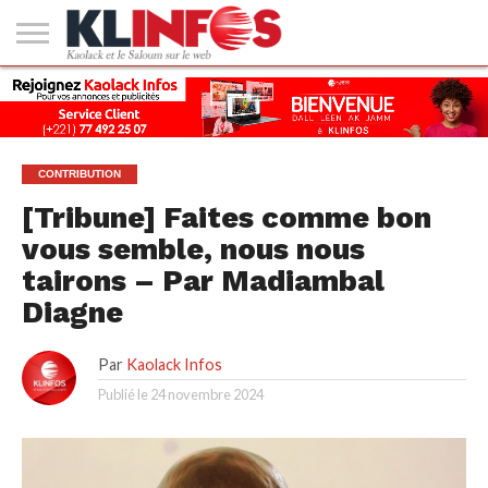
#2
(PAS
KAOLACK
POLITIQUE
ECONOMIE
SOCIÉTÉ
CULTURE
PEOPLE
SPORT
SANTÉ
AFRIQUE
INTERNATIONAL
EMPLOI &
DE
FORMATION
TITRE)
CONTRIBUTION
[Tribune] Faites comme bon
vous semble, nous nous
tairons – Par Madiambal
Diagne
Par
Kaolack Infos
Publié le
24 novembre 2024