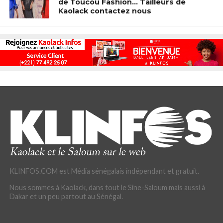
de Toucou Fashion… Tailleurs de
Kaolack contactez nous
KLINFOS.COM est Média sénégalais indépendant et gratuit.
Nous sommes à Kaolack, dans tout le Sine-Saloum mais aussi à
Dakar et un peu partout au Sénégal.