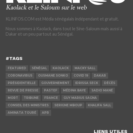
KLINFOS.COM est Média sénégalais indépendant et gratuit.
Nous sommes à Kaolack, dans tout le Sine-Saloum mais aussi à
Dakar et un peu partout au Sénégal.
#TAGS
FEATURED
SÉNÉGAL
KAOLACK
MACKY SALL
CORONAVIRUS
OUSMANE SONKO
COVID 19
DAKAR
PRÉSIDENTIELLE
GOUVERNEMENT
IDRISSA SECK
DÉCÈS
REVUE DE PRESSE
PASTEF
MÉDINA BAYE
SADIO MANÉ
MORT
TRIBUNE
FRANCE
GUY MARIUS SAGNA
CONSEIL DES MINISTRES
SERIGNE MBOUP
KHALIFA SALL
AMINATA TOURÉ
APR
LIENS UTILES