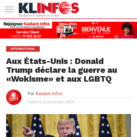
#2
(PAS
KAOLACK
POLITIQUE
ECONOMIE
SOCIÉTÉ
CULTURE
PEOPLE
SPORT
SANTÉ
AFRIQUE
INTERNATIONAL
EMPLOI &
DE
FORMATION
TITRE)
INTERNATIONAL
Aux États-Unis : Donald
Trump déclare la guerre au
«Wokisme» et aux LGBTQ
Par
Kaolack Infos
Publié le
23 décembre 2024