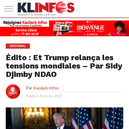
#2
(PAS
KAOLACK
POLITIQUE
ECONOMIE
SOCIÉTÉ
CULTURE
PEOPLE
SPORT
SANTÉ
AFRIQUE
INTERNATIONAL
EMPLOI &
DE
FORMATION
TITRE)
ÉDITORIAL
Édito : Et Trump relança les
tensions mondiales – Par Sidy
Djimby NDAO
Par
Kaolack Infos
Publié le
9 janvier 2025