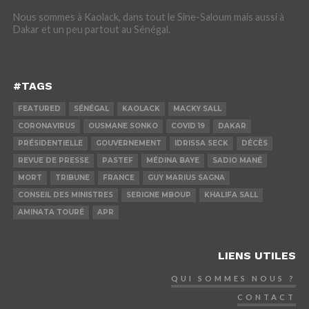
Nous sommes à Kaolack, dans tout le Sine-Saloum mais aussi à
Dakar et un peu partout au Sénégal.
#TAGS
FEATURED
SÉNÉGAL
KAOLACK
MACKY SALL
CORONAVIRUS
OUSMANE SONKO
COVID 19
DAKAR
PRÉSIDENTIELLE
GOUVERNEMENT
IDRISSA SECK
DÉCÈS
REVUE DE PRESSE
PASTEF
MÉDINA BAYE
SADIO MANÉ
MORT
TRIBUNE
FRANCE
GUY MARIUS SAGNA
CONSEIL DES MINISTRES
SERIGNE MBOUP
KHALIFA SALL
AMINATA TOURÉ
APR
LIENS UTILES
QUI SOMMES NOUS ?
CONTACT