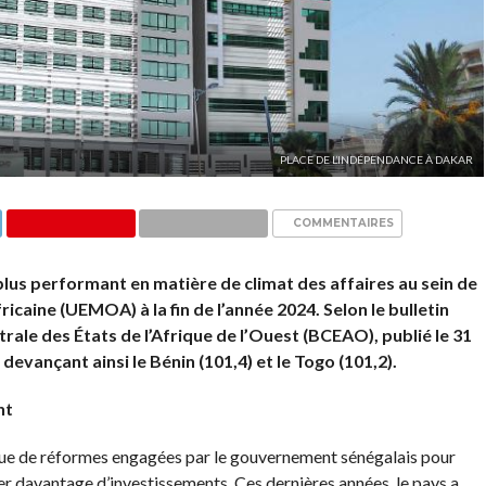
PLACE DE L’INDÉPENDANCE À DAKAR
COMMENTAIRES
lus performant en matière de climat des affaires au sein de
caine (UEMOA) à la fin de l’année 2024. Selon le bulletin
rale des États de l’Afrique de l’Ouest (BCEAO), publié le 31
 devançant ainsi le Bénin (101,4) et le Togo (101,2).
nt
ue de réformes engagées par le gouvernement sénégalais pour
rer davantage d’investissements. Ces dernières années, le pays a