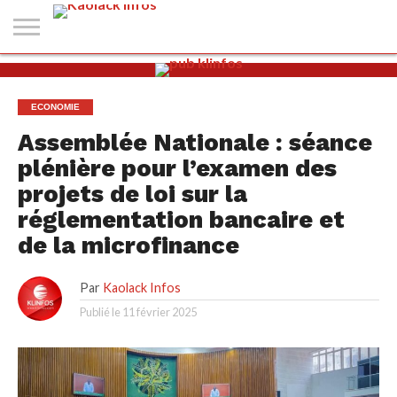
#2
(PAS
KAOLACK
POLITIQUE
ECONOMIE
SOCIÉTÉ
CULTURE
PEOPLE
SPORT
SANTÉ
AFRIQUE
INTERNATIONAL
EMPLOI &
DE
FORMATION
TITRE)
ECONOMIE
Assemblée Nationale : séance
plénière pour l’examen des
projets de loi sur la
réglementation bancaire et
de la microfinance
Par
Kaolack Infos
Publié le
11 février 2025