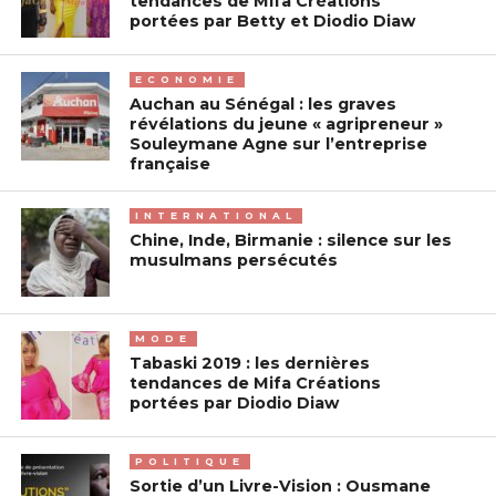
tendances de Mifa Créations
portées par Betty et Diodio Diaw
ECONOMIE
Auchan au Sénégal : les graves
révélations du jeune « agripreneur »
Souleymane Agne sur l’entreprise
française
INTERNATIONAL
Chine, Inde, Birmanie : silence sur les
musulmans persécutés
MODE
Tabaski 2019 : les dernières
tendances de Mifa Créations
portées par Diodio Diaw
POLITIQUE
Sortie d’un Livre-Vision : Ousmane