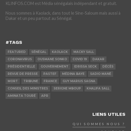
KLINFOS.COM est Média sénégalais indépendant et gratuit.
Nous sommes à Kaolack, dans tout le Sine-Saloum mais aussi à
Dakar et un peu partout au Sénégal.
#TAGS
FEATURED
SÉNÉGAL
KAOLACK
MACKY SALL
CORONAVIRUS
OUSMANE SONKO
COVID 19
DAKAR
PRÉSIDENTIELLE
GOUVERNEMENT
IDRISSA SECK
DÉCÈS
REVUE DE PRESSE
PASTEF
MÉDINA BAYE
SADIO MANÉ
MORT
TRIBUNE
FRANCE
GUY MARIUS SAGNA
CONSEIL DES MINISTRES
SERIGNE MBOUP
KHALIFA SALL
AMINATA TOURÉ
APR
LIENS UTILES
QUI SOMMES NOUS ?