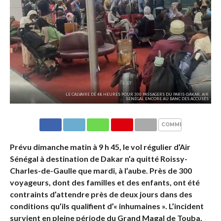
LE CALVAIRE DE 48 HEURES POUR 300 PASSAGERS DU PARIS-DAKAR, AIR
SÉNÉGAL ENCORE AU BANC DES ACCUSÉS
COMMENTAIRES
Prévu dimanche matin à 9 h 45, le vol régulier d’Air
Sénégal à destination de Dakar n’a quitté Roissy-
Charles-de-Gaulle que mardi, à l’aube. Près de 300
voyageurs, dont des familles et des enfants, ont été
contraints d’attendre près de deux jours dans des
conditions qu’ils qualifient d’« inhumaines ». L’incident
survient en pleine période du Grand Magal de Touba,