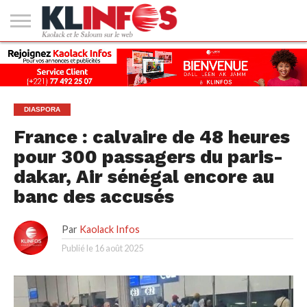
#2
(PAS
KAOLACK
POLITIQUE
ECONOMIE
SOCIÉTÉ
CULTURE
PEOPLE
SPORT
SANTÉ
AFRIQUE
INTERNATIONAL
EMPLOI &
DE
FORMATION
TITRE)
DIASPORA
France : calvaire de 48 heures
pour 300 passagers du paris-
dakar, Air sénégal encore au
banc des accusés
Par
Kaolack Infos
Publié le
16 août 2025