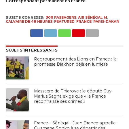
Correspondant permanent en France
SUJETS CONNEXES:
300 PASSAGERS
,
AIR SÉNÉGAL M
,
CALVAIRE DE 48 HEURES
,
FEATURED
,
FRANCE
,
PARIS-DAKAR
SUJETS INTÉRESSANTS
Regroupement des Lions en France : la
promesse Diakhon déjà en lumière
Massacre de Thiaroye : le député Guy
Marius Sagna exige que « la France
reconnaisse ses crimes »
France – Sénégal : Juan Branco appelle
Ousmane Sonko à se départir des