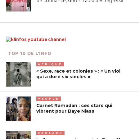
de confiance, sinon il aura des regrets»
TOP 10 DE L'INFO
AFRIQUE
« Sexe, race et colonies » : « Un viol
qui a duré six siècles »
PEOPLE
Carnet Ramadan : ces stars qui
vibrent pour Baye Niass
KAOLACK