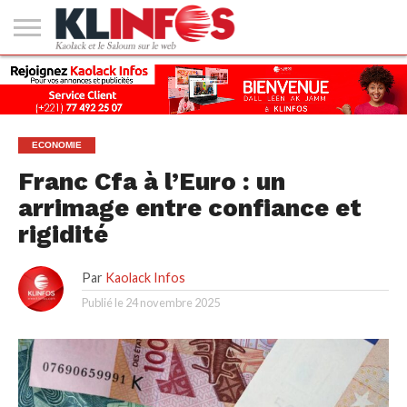
#2
(PAS
KAOLACK
POLITIQUE
ECONOMIE
SOCIÉTÉ
CULTURE
PEOPLE
SPORT
SANTÉ
AFRIQUE
INTERNATIONAL
EMPLOI &
DE
FORMATION
TITRE)
ECONOMIE
Franc Cfa à l’Euro : un
arrimage entre confiance et
rigidité
Par
Kaolack Infos
Publié le
24 novembre 2025