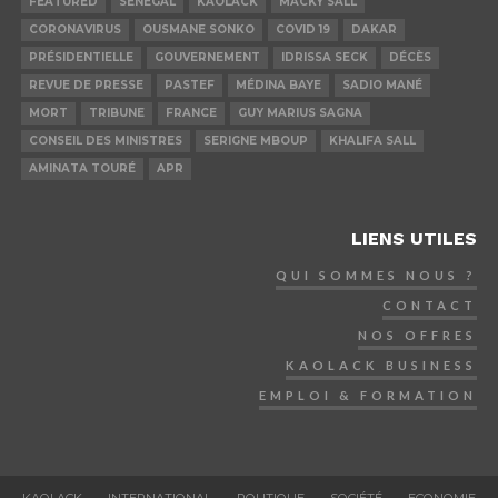
FEATURED
SÉNÉGAL
KAOLACK
MACKY SALL
CORONAVIRUS
OUSMANE SONKO
COVID 19
DAKAR
PRÉSIDENTIELLE
GOUVERNEMENT
IDRISSA SECK
DÉCÈS
REVUE DE PRESSE
PASTEF
MÉDINA BAYE
SADIO MANÉ
MORT
TRIBUNE
FRANCE
GUY MARIUS SAGNA
CONSEIL DES MINISTRES
SERIGNE MBOUP
KHALIFA SALL
AMINATA TOURÉ
APR
LIENS UTILES
QUI SOMMES NOUS ?
CONTACT
NOS OFFRES
KAOLACK BUSINESS
EMPLOI & FORMATION
KAOLACK
INTERNATIONAL
POLITIQUE
SOCIÉTÉ
ECONOMIE