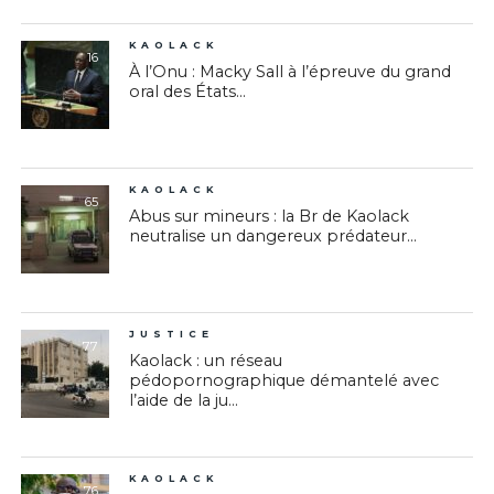
KAOLACK
16
À l’Onu : Macky Sall à l’épreuve du grand
oral des États...
KAOLACK
65
Abus sur mineurs : la Br de Kaolack
neutralise un dangereux prédateur...
JUSTICE
77
Kaolack : un réseau
pédopornographique démantelé avec
l’aide de la ju...
KAOLACK
76