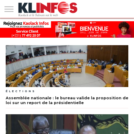
#2
(PAS
KAOLACK
POLITIQUE
ECONOMIE
SOCIÉTÉ
CULTURE
PEOPLE
SPORT
SANTÉ
AFRIQUE
INTERNATIONAL
EMPLOI &
DE
FORMATION
TITRE)
ÉLECTIONS
Assemblée nationale : le bureau valide la proposition de
loi sur un report de la présidentielle