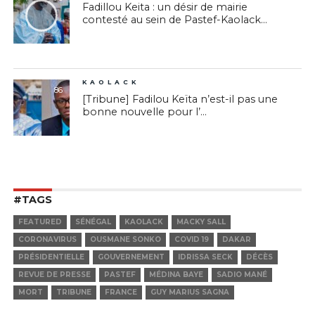
Fadillou Keita : un désir de mairie
contesté au sein de Pastef-Kaolack...
KAOLACK
86
[Tribune] Fadilou Keïta n’est-il pas une
bonne nouvelle pour l’...
#TAGS
FEATURED
SÉNÉGAL
KAOLACK
MACKY SALL
CORONAVIRUS
OUSMANE SONKO
COVID 19
DAKAR
PRÉSIDENTIELLE
GOUVERNEMENT
IDRISSA SECK
DÉCÈS
REVUE DE PRESSE
PASTEF
MÉDINA BAYE
SADIO MANÉ
MORT
TRIBUNE
FRANCE
GUY MARIUS SAGNA