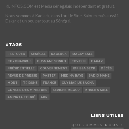
KLINFOS.COM est Média sénégalais indépendant et gratuit.
Nous sommes à Kaolack, dans tout le Sine-Saloum mais aussi à
Dakar et un peu partout au Sénégal.
#TAGS
FEATURED
SÉNÉGAL
KAOLACK
MACKY SALL
CORONAVIRUS
OUSMANE SONKO
COVID 19
DAKAR
PRÉSIDENTIELLE
GOUVERNEMENT
IDRISSA SECK
DÉCÈS
REVUE DE PRESSE
PASTEF
MÉDINA BAYE
SADIO MANÉ
MORT
TRIBUNE
FRANCE
GUY MARIUS SAGNA
CONSEIL DES MINISTRES
SERIGNE MBOUP
KHALIFA SALL
AMINATA TOURÉ
APR
LIENS UTILES
QUI SOMMES NOUS ?