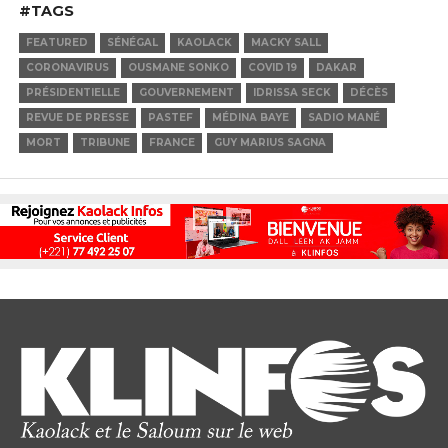
#TAGS
FEATURED
SÉNÉGAL
KAOLACK
MACKY SALL
CORONAVIRUS
OUSMANE SONKO
COVID 19
DAKAR
PRÉSIDENTIELLE
GOUVERNEMENT
IDRISSA SECK
DÉCÈS
REVUE DE PRESSE
PASTEF
MÉDINA BAYE
SADIO MANÉ
MORT
TRIBUNE
FRANCE
GUY MARIUS SAGNA