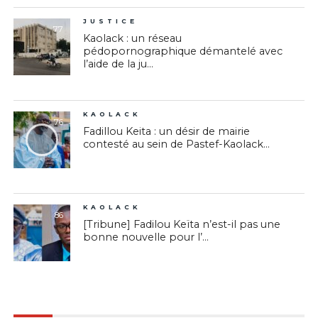
JUSTICE
77
Kaolack : un réseau
pédopornographique démantelé avec
l’aide de la ju...
KAOLACK
76
Fadillou Keita : un désir de mairie
contesté au sein de Pastef-Kaolack...
KAOLACK
86
[Tribune] Fadilou Keïta n’est-il pas une
bonne nouvelle pour l’...