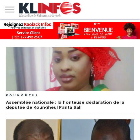
#2
(PAS
KAOLACK
POLITIQUE
ECONOMIE
SOCIÉTÉ
CULTURE
PEOPLE
SPORT
SANTÉ
AFRIQUE
INTERNATIONAL
EMPLOI &
DE
FORMATION
TITRE)
KOUNGHEUL
Assemblée nationale : la honteuse déclaration de la
députée de Koungheul Fanta Sall