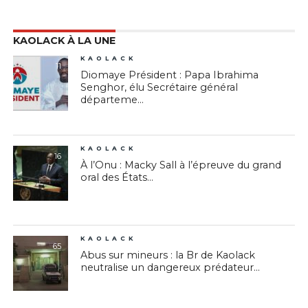
KAOLACK À LA UNE
KAOLACK
11
Diomaye Président : Papa Ibrahima
Senghor, élu Secrétaire général
départeme...
KAOLACK
16
À l’Onu : Macky Sall à l’épreuve du grand
oral des États...
KAOLACK
65
Abus sur mineurs : la Br de Kaolack
neutralise un dangereux prédateur...