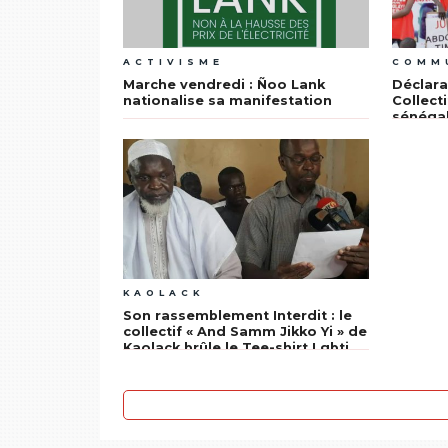
ACTIVISME
COMM
Marche vendredi : Ñoo Lank
Déclara
nationalise sa manifestation
Collecti
sénégal
coopéra
KAOLACK
Son rassemblement Interdit : le
collectif « And Samm Jikko Yi » de
Kaolack brûle le Tee-shirt Lgbti
de Waly Seck