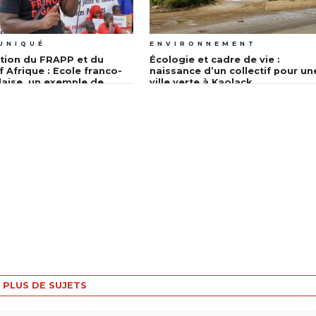
UNIQUÉ
ENVIRONNEMENT
tion du FRAPP et du
Écologie et cadre de vie :
f Afrique : Ecole franco-
naissance d’un collectif pour un
aise, un exemple de
ville verte à Kaolack
tion néocoloniale
PLUS DE SUJETS