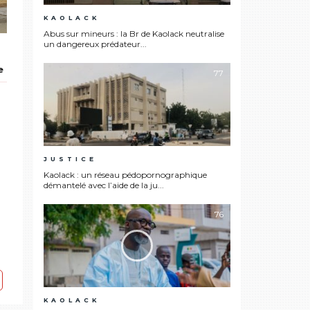
KAOLACK
Abus sur mineurs : la Br de Kaolack neutralise
un dangereux prédateur...
e
77
JUSTICE
Kaolack : un réseau pédopornographique
démantelé avec l’aide de la ju...
76
KAOLACK