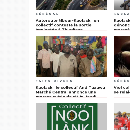
SÉNÉGAL
KAOL
Autoroute Mbour-Kaolack : un
Kaolack
collectif conteste la sortie
dénonce
implantée à Thiadiaye
marché 
Mboup
FAITS DIVERS
SÉNÉ
Kaolack : le collectif And Taxawu
Viol col
Marché Central annonce une
se relai
marche suivie de sit-in, jeudi