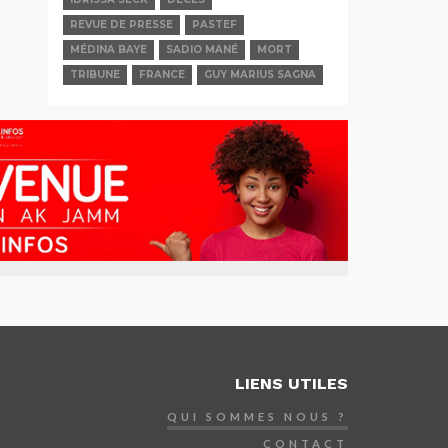
REVUE DE PRESSE
PASTEF
MÉDINA BAYE
SADIO MANÉ
MORT
TRIBUNE
FRANCE
GUY MARIUS SAGNA
LIENS UTILES
QUI SOMMES NOUS ?
CONTACT