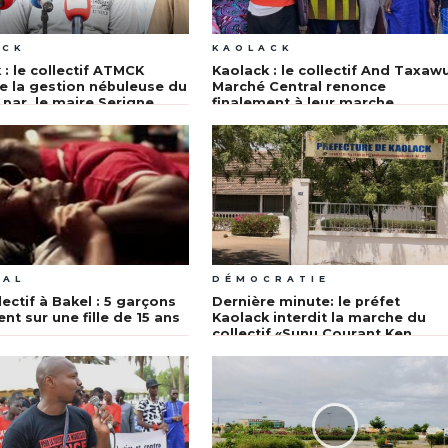
ACK
KAOLACK
 : le collectif ATMCK
Kaolack : le collectif And Taxaw
 la gestion nébuleuse du
Marché Central renonce
par le maire Serigne
finalement à leur marche
GAL
DÉMOCRATIE
lectif à Bakel : 5 garçons
Dernière minute: le préfet
ent sur une fille de 15 ans
Kaolack interdit la marche du
collectif «Sunu Courant Ken
Waruko Yok»