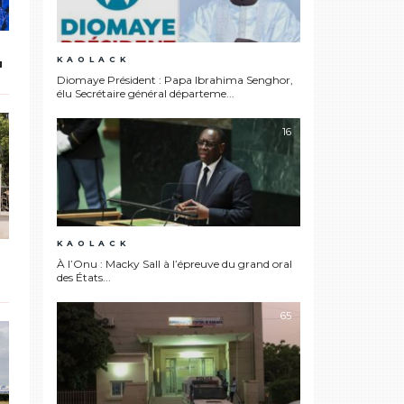
KAOLACK
u
Diomaye Président : Papa Ibrahima Senghor,
élu Secrétaire général départeme...
16
KAOLACK
À l’Onu : Macky Sall à l’épreuve du grand oral
des États...
65