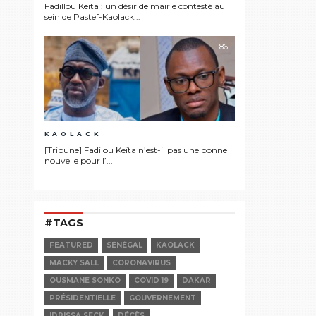
Fadillou Keita : un désir de mairie contesté au
sein de Pastef-Kaolack...
86
KAOLACK
[Tribune] Fadilou Keïta n’est-il pas une bonne
nouvelle pour l’...
#TAGS
FEATURED
SÉNÉGAL
KAOLACK
MACKY SALL
CORONAVIRUS
OUSMANE SONKO
COVID 19
DAKAR
PRÉSIDENTIELLE
GOUVERNEMENT
IDRISSA SECK
DÉCÈS