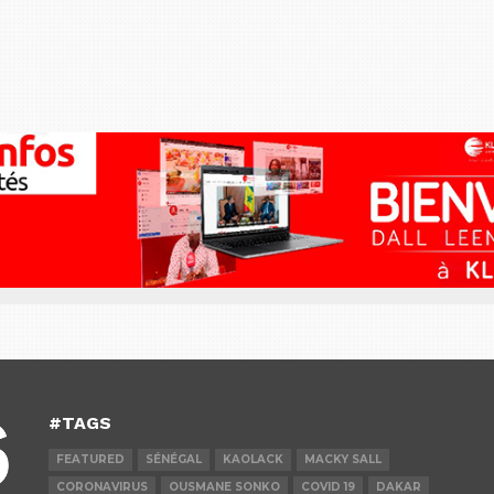
#TAGS
FEATURED
SÉNÉGAL
KAOLACK
MACKY SALL
CORONAVIRUS
OUSMANE SONKO
COVID 19
DAKAR