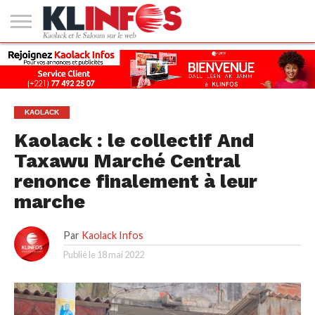
#2
(PAS
KAOLACK
POLITIQUE
ECONOMIE
SOCIÉTÉ
CULTURE
PEOPLE
SPORT
SANTÉ
AFRIQUE
INTERNATIONAL
EMPLOI &
DE
FORMATION
TITRE)
KAOLACK
Kaolack : le collectif And
Taxawu Marché Central
renonce finalement à leur
marche
Par
Kaolack Infos
Publié le
18 mai 2022