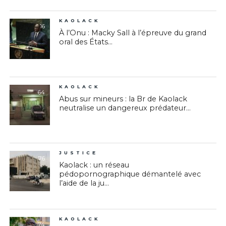
KAOLACK
16
À l’Onu : Macky Sall à l’épreuve du grand
oral des États...
KAOLACK
64
Abus sur mineurs : la Br de Kaolack
neutralise un dangereux prédateur...
JUSTICE
76
Kaolack : un réseau
pédopornographique démantelé avec
l’aide de la ju...
KAOLACK
74