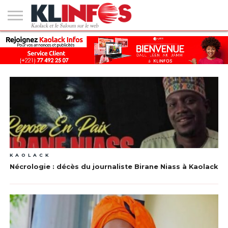
#2
(PAS
KAOLACK
POLITIQUE
ECONOMIE
SOCIÉTÉ
CULTURE
PEOPLE
SPORT
SANTÉ
AFRIQUE
INTERNATIONAL
EMPLOI &
DE
FORMATION
TITRE)
KAOLACK
Nécrologie : décès du journaliste Birane Niass à Kaolack