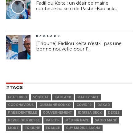
Fadillou Keita : un désir de mairie
contesté au sein de Pastef-Kaolack...
KAOLACK
84
[Tribune] Fadilou Keïta n’est-il pas une
bonne nouvelle pour l’...
#TAGS
FEATURED
SÉNÉGAL
KAOLACK
MACKY SALL
CORONAVIRUS
OUSMANE SONKO
COVID 19
DAKAR
PRÉSIDENTIELLE
GOUVERNEMENT
IDRISSA SECK
DÉCÈS
REVUE DE PRESSE
PASTEF
MÉDINA BAYE
SADIO MANÉ
MORT
TRIBUNE
FRANCE
GUY MARIUS SAGNA