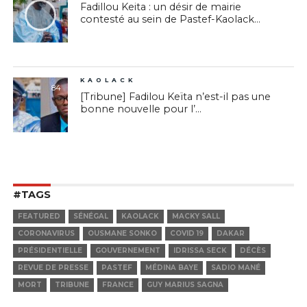
Fadillou Keita : un désir de mairie
contesté au sein de Pastef-Kaolack...
KAOLACK
84
[Tribune] Fadilou Keïta n’est-il pas une
bonne nouvelle pour l’...
#TAGS
FEATURED
SÉNÉGAL
KAOLACK
MACKY SALL
CORONAVIRUS
OUSMANE SONKO
COVID 19
DAKAR
PRÉSIDENTIELLE
GOUVERNEMENT
IDRISSA SECK
DÉCÈS
REVUE DE PRESSE
PASTEF
MÉDINA BAYE
SADIO MANÉ
MORT
TRIBUNE
FRANCE
GUY MARIUS SAGNA