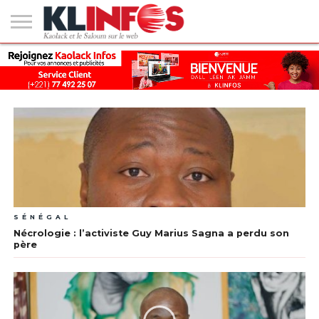
#2
(PAS
KAOLACK
POLITIQUE
ECONOMIE
SOCIÉTÉ
CULTURE
PEOPLE
SPORT
SANTÉ
AFRIQUE
INTERNATIONAL
EMPLOI &
DE
FORMATION
TITRE)
SÉNÉGAL
Nécrologie : l’activiste Guy Marius Sagna a perdu son
père