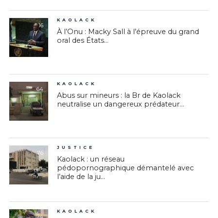
KAOLACK
16
À l’Onu : Macky Sall à l’épreuve du grand
oral des États...
KAOLACK
64
Abus sur mineurs : la Br de Kaolack
neutralise un dangereux prédateur...
JUSTICE
76
Kaolack : un réseau
pédopornographique démantelé avec
l’aide de la ju...
KAOLACK
74