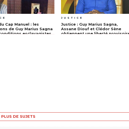
CE
JUSTICE
du Cap Manuel : les
Justice : Guy Marius Sagna,
ions de Guy Marius Sagna
Assane Diouf et Clédor Sène
 conditions esclavagistes
obtiennent une liberté provisoir
ntion
PLUS DE SUJETS