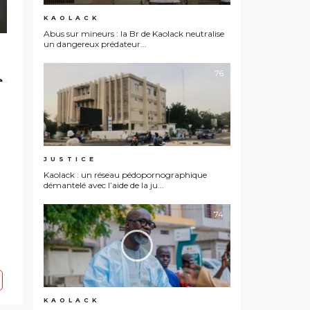
KAOLACK
Abus sur mineurs : la Br de Kaolack neutralise
un dangereux prédateur...
76
e
JUSTICE
Kaolack : un réseau pédopornographique
démantelé avec l’aide de la ju...
74
KAOLACK