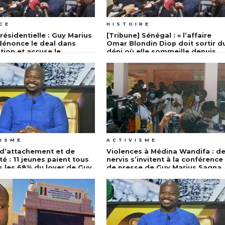
CE
HISTOIRE
résidentielle : Guy Marius
[Tribune] Sénégal : « l’affaire
énonce le deal dans
Omar Blondin Diop doit sortir d
ution et accuse le
déni où elle sommeille depuis
nt Macky Sall
trop longtemps »
ISME
ACTIVISME
d’attachement et de
Violences à Médina Wandifa : d
té : 11 jeunes paient tous
nervis s’invitent à la conférence
s les 68% du loyer de Guy
de presse de Guy Marius Sagna
 Sagna