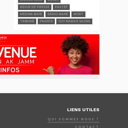
REVUE DE PRESSE
PASTEF
MÉDINA BAYE
SADIO MANÉ
MORT
TRIBUNE
FRANCE
GUY MARIUS SAGNA
LIENS UTILES
QUI SOMMES NOUS ?
CONTACT