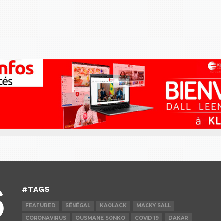
#TAGS
FEATURED
SÉNÉGAL
KAOLACK
MACKY SALL
CORONAVIRUS
OUSMANE SONKO
COVID 19
DAKAR