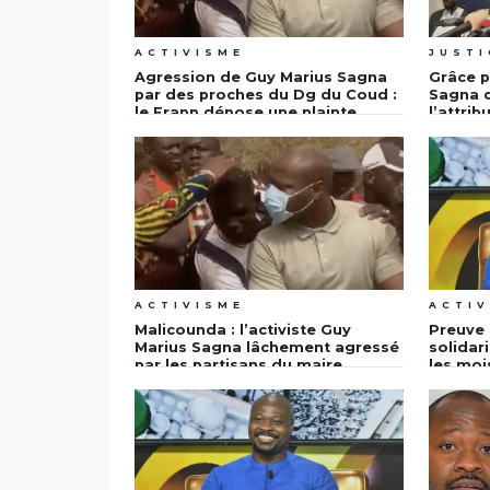
ACTIVISME
JUSTI
Agression de Guy Marius Sagna
Grâce p
par des proches du Dg du Coud :
Sagna d
le Frapp dépose une plainte
l’attrib
contre Maguette Sene
préside
ACTIVISME
ACTIV
Malicounda : l’activiste Guy
Preuve 
Marius Sagna lâchement agressé
solidari
par les partisans du maire
les moi
Maguette Sène
Marius