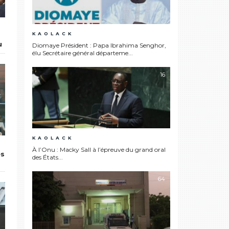
KAOLACK
u
Diomaye Président : Papa Ibrahima Senghor,
élu Secrétaire général départeme...
16
KAOLACK
À l’Onu : Macky Sall à l’épreuve du grand oral
es
des États...
64