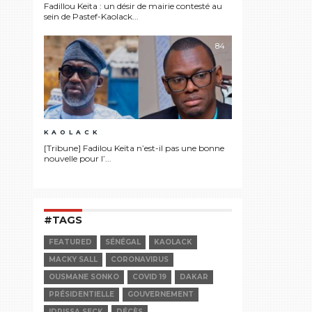
Fadillou Keita : un désir de mairie contesté au
sein de Pastef-Kaolack...
84
KAOLACK
[Tribune] Fadilou Keïta n’est-il pas une bonne
nouvelle pour l’...
#TAGS
FEATURED
SÉNÉGAL
KAOLACK
MACKY SALL
CORONAVIRUS
OUSMANE SONKO
COVID 19
DAKAR
PRÉSIDENTIELLE
GOUVERNEMENT
IDRISSA SECK
DÉCÈS