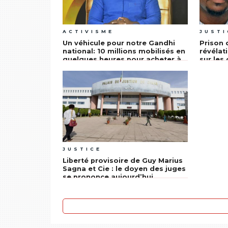
ACTIVISME
JUSTI
Un véhicule pour notre Gandhi
Prison 
national: ​10 millions mobilisés en
révélat
quelques heures pour acheter à
sur les
Guy Marius Sagna une voiture
de déte
JUSTICE
Liberté provisoire de Guy Marius
Sagna et Cie : le doyen des juges
se prononce aujourd’hui