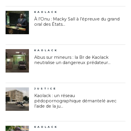
KAOLACK
16
À l’Onu : Macky Sall à l’épreuve du grand
oral des États...
KAOLACK
64
Abus sur mineurs : la Br de Kaolack
neutralise un dangereux prédateur...
JUSTICE
76
Kaolack : un réseau
pédopornographique démantelé avec
l’aide de la ju...
KAOLACK
74