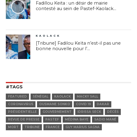
Fadillou Keita : un désir de mairie
contesté au sein de Pastef-Kaolack...
KAOLACK
84
[Tribune] Fadilou Keïta n’est-il pas une
bonne nouvelle pour l’...
#TAGS
FEATURED
SÉNÉGAL
KAOLACK
MACKY SALL
CORONAVIRUS
OUSMANE SONKO
COVID 19
DAKAR
PRÉSIDENTIELLE
GOUVERNEMENT
IDRISSA SECK
DÉCÈS
REVUE DE PRESSE
PASTEF
MÉDINA BAYE
SADIO MANÉ
MORT
TRIBUNE
FRANCE
GUY MARIUS SAGNA