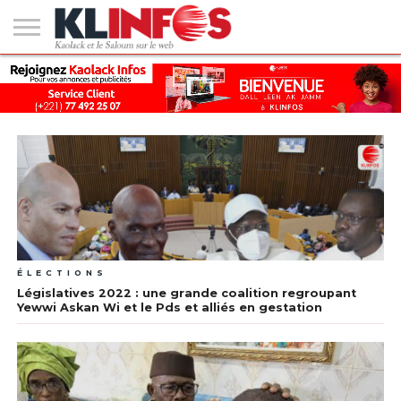
#2
(PAS
KAOLACK
POLITIQUE
ECONOMIE
SOCIÉTÉ
CULTURE
PEOPLE
SPORT
SANTÉ
AFRIQUE
INTERNATIONAL
EMPLOI &
DE
FORMATION
TITRE)
ÉLECTIONS
Législatives 2022 : une grande coalition regroupant
Yewwi Askan Wi et le Pds et alliés en gestation