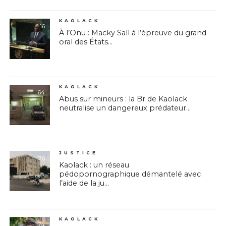
KAOLACK
16
À l’Onu : Macky Sall à l’épreuve du grand
oral des États...
KAOLACK
64
Abus sur mineurs : la Br de Kaolack
neutralise un dangereux prédateur...
JUSTICE
76
Kaolack : un réseau
pédopornographique démantelé avec
l’aide de la ju...
KAOLACK
74