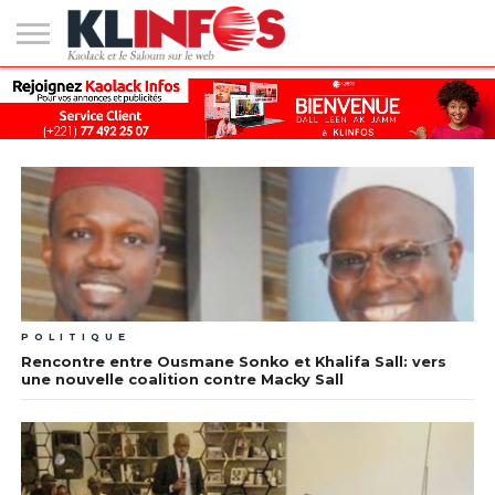
#2
(PAS
KAOLACK
POLITIQUE
ECONOMIE
SOCIÉTÉ
CULTURE
PEOPLE
SPORT
SANTÉ
AFRIQUE
INTERNATIONAL
EMPLOI &
DE
FORMATION
TITRE)
POLITIQUE
Rencontre entre Ousmane Sonko et Khalifa Sall: vers
une nouvelle coalition contre Macky Sall