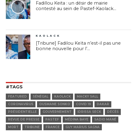
Fadillou Keita : un désir de mairie
contesté au sein de Pastef-Kaolack...
KAOLACK
84
[Tribune] Fadilou Keïta n’est-il pas une
bonne nouvelle pour l’...
#TAGS
FEATURED
SÉNÉGAL
KAOLACK
MACKY SALL
CORONAVIRUS
OUSMANE SONKO
COVID 19
DAKAR
PRÉSIDENTIELLE
GOUVERNEMENT
IDRISSA SECK
DÉCÈS
REVUE DE PRESSE
PASTEF
MÉDINA BAYE
SADIO MANÉ
MORT
TRIBUNE
FRANCE
GUY MARIUS SAGNA