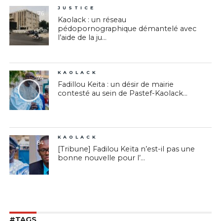
JUSTICE
76
Kaolack : un réseau
pédopornographique démantelé avec
l’aide de la ju...
KAOLACK
74
Fadillou Keita : un désir de mairie
contesté au sein de Pastef-Kaolack...
KAOLACK
84
[Tribune] Fadilou Keïta n’est-il pas une
bonne nouvelle pour l’...
#TAGS