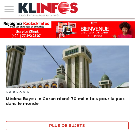
#2
(PAS
KAOLACK
POLITIQUE
ECONOMIE
SOCIÉTÉ
CULTURE
PEOPLE
SPORT
SANTÉ
AFRIQUE
INTERNATIONAL
EMPLOI &
DE
FORMATION
TITRE)
KAOLACK
Médina Baye : le Coran récité 70 mille fois pour la paix
dans le monde
PLUS DE SUJETS