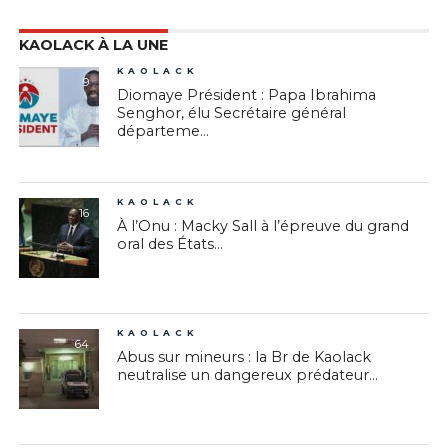
KAOLACK À LA UNE
KAOLACK
9
Diomaye Président : Papa Ibrahima
Senghor, élu Secrétaire général
départeme...
KAOLACK
16
À l’Onu : Macky Sall à l’épreuve du grand
oral des États...
KAOLACK
64
Abus sur mineurs : la Br de Kaolack
neutralise un dangereux prédateur...