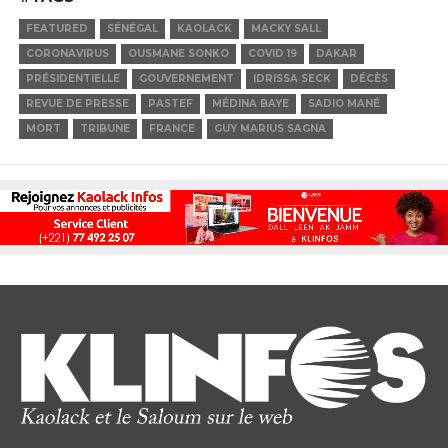
FEATURED
SÉNÉGAL
KAOLACK
MACKY SALL
CORONAVIRUS
OUSMANE SONKO
COVID 19
DAKAR
PRÉSIDENTIELLE
GOUVERNEMENT
IDRISSA SECK
DÉCÈS
REVUE DE PRESSE
PASTEF
MÉDINA BAYE
SADIO MANÉ
MORT
TRIBUNE
FRANCE
GUY MARIUS SAGNA