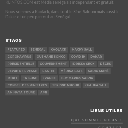
KLINFOS.COM est Média sénégalais indépendant et gratuit.
Nous sommes à Kaolack, dans tout le Sine-Saloum mais aussi à
Dakar et un peu partout au Sénégal.
#TAGS
FEATURED
SÉNÉGAL
KAOLACK
MACKY SALL
CORONAVIRUS
OUSMANE SONKO
COVID 19
DAKAR
PRÉSIDENTIELLE
GOUVERNEMENT
IDRISSA SECK
DÉCÈS
REVUE DE PRESSE
PASTEF
MÉDINA BAYE
SADIO MANÉ
MORT
TRIBUNE
FRANCE
GUY MARIUS SAGNA
CONSEIL DES MINISTRES
SERIGNE MBOUP
KHALIFA SALL
AMINATA TOURÉ
APR
LIENS UTILES
QUI SOMMES NOUS ?
CONTACT