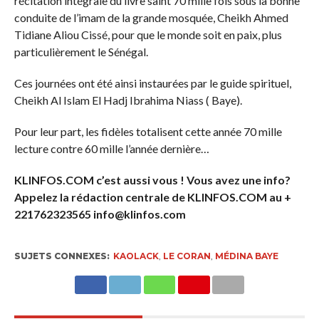
récitation intégrale du livre saint 70 mille fois sous la bonne
conduite de l’imam de la grande mosquée, Cheikh Ahmed
Tidiane Aliou Cissé, pour que le monde soit en paix, plus
particulièrement le Sénégal.
Ces journées ont été ainsi instaurées par le guide spirituel,
Cheikh Al Islam El Hadj Ibrahima Niass ( Baye).
Pour leur part, les fidèles totalisent cette année 70 mille
lecture contre 60 mille l’année dernière…
KLINFOS.COM c’est aussi vous ! Vous avez une info?
Appelez la rédaction centrale de KLINFOS.COM au +
221762323565 info@klinfos.com
SUJETS CONNEXES:
KAOLACK
,
LE CORAN
,
MÉDINA BAYE