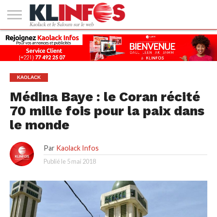
#2
(PAS
KAOLACK
POLITIQUE
ECONOMIE
SOCIÉTÉ
CULTURE
PEOPLE
SPORT
SANTÉ
AFRIQUE
INTERNATIONAL
EMPLOI &
DE
FORMATION
TITRE)
KAOLACK
Médina Baye : le Coran récité
70 mille fois pour la paix dans
le monde
Par
Kaolack Infos
Publié le
5 mai 2018