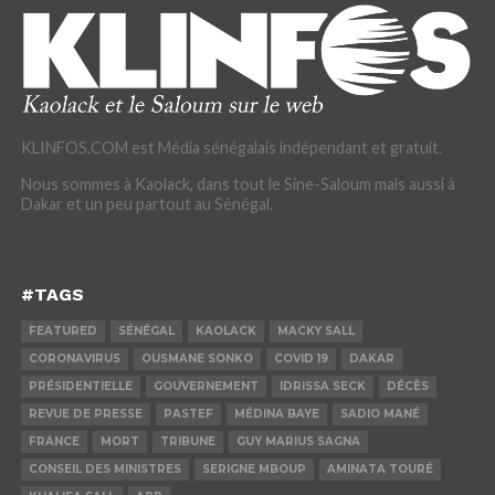
KLINFOS.COM est Média sénégalais indépendant et gratuit.
Nous sommes à Kaolack, dans tout le Sine-Saloum mais aussi à
Dakar et un peu partout au Sénégal.
#TAGS
FEATURED
SÉNÉGAL
KAOLACK
MACKY SALL
CORONAVIRUS
OUSMANE SONKO
COVID 19
DAKAR
PRÉSIDENTIELLE
GOUVERNEMENT
IDRISSA SECK
DÉCÈS
REVUE DE PRESSE
PASTEF
MÉDINA BAYE
SADIO MANÉ
FRANCE
MORT
TRIBUNE
GUY MARIUS SAGNA
CONSEIL DES MINISTRES
SERIGNE MBOUP
AMINATA TOURÉ