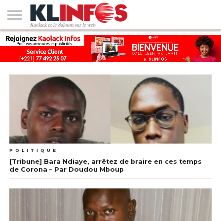
#2
(PAS
KAOLACK
POLITIQUE
ECONOMIE
SOCIÉTÉ
CULTURE
PEOPLE
SPORT
SANTÉ
AFRIQUE
INTERNATIONAL
EMPLOI &
DE
FORMATION
TITRE)
POLITIQUE
[Tribune] Bara Ndiaye, arrêtez de braire en ces temps
de Corona – Par Doudou Mboup