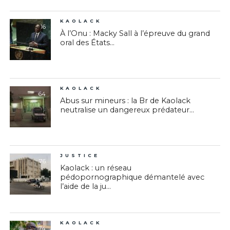
KAOLACK
16
À l’Onu : Macky Sall à l’épreuve du grand
oral des États...
KAOLACK
64
Abus sur mineurs : la Br de Kaolack
neutralise un dangereux prédateur...
JUSTICE
76
Kaolack : un réseau
pédopornographique démantelé avec
l’aide de la ju...
KAOLACK
74