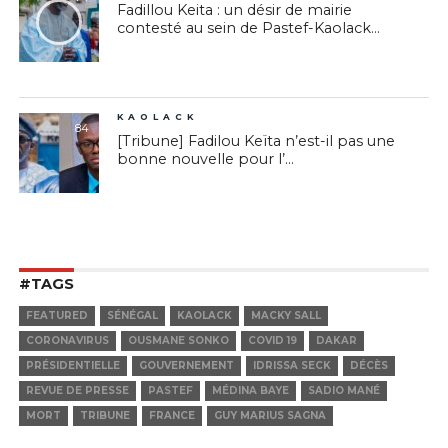
Fadillou Keita : un désir de mairie
contesté au sein de Pastef-Kaolack...
KAOLACK
84
[Tribune] Fadilou Keïta n’est-il pas une
bonne nouvelle pour l’...
#TAGS
FEATURED
SÉNÉGAL
KAOLACK
MACKY SALL
CORONAVIRUS
OUSMANE SONKO
COVID 19
DAKAR
PRÉSIDENTIELLE
GOUVERNEMENT
IDRISSA SECK
DÉCÈS
REVUE DE PRESSE
PASTEF
MÉDINA BAYE
SADIO MANÉ
MORT
TRIBUNE
FRANCE
GUY MARIUS SAGNA