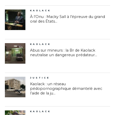
KAOLACK
16
À l’Onu : Macky Sall à l’épreuve du grand
oral des États...
KAOLACK
64
Abus sur mineurs : la Br de Kaolack
neutralise un dangereux prédateur...
JUSTICE
76
Kaolack : un réseau
pédopornographique démantelé avec
l’aide de la ju...
KAOLACK
74