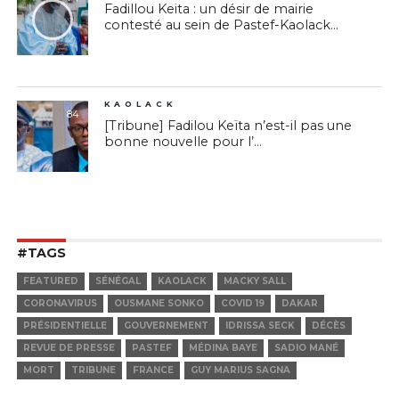
Fadillou Keita : un désir de mairie
contesté au sein de Pastef-Kaolack...
KAOLACK
84
[Tribune] Fadilou Keïta n’est-il pas une
bonne nouvelle pour l’...
#TAGS
FEATURED
SÉNÉGAL
KAOLACK
MACKY SALL
CORONAVIRUS
OUSMANE SONKO
COVID 19
DAKAR
PRÉSIDENTIELLE
GOUVERNEMENT
IDRISSA SECK
DÉCÈS
REVUE DE PRESSE
PASTEF
MÉDINA BAYE
SADIO MANÉ
MORT
TRIBUNE
FRANCE
GUY MARIUS SAGNA