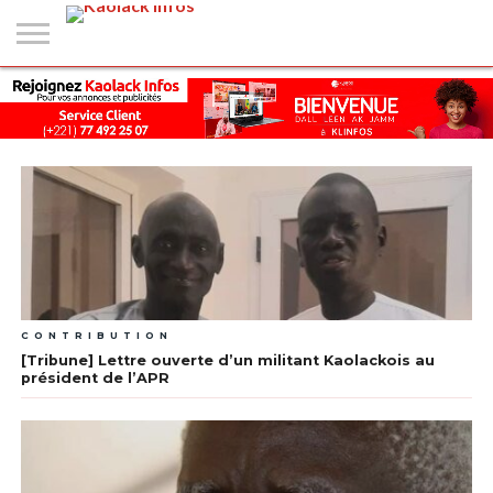
#2
(PAS
KAOLACK
POLITIQUE
ECONOMIE
SOCIÉTÉ
CULTURE
PEOPLE
SPORT
SANTÉ
AFRIQUE
INTERNATIONAL
EMPLOI &
DE
FORMATION
TITRE)
CONTRIBUTION
[Tribune] Lettre ouverte d’un militant Kaolackois au
président de l’APR