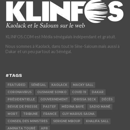
KLINFOS.COM est Média sénégalais indépendant et gratuit.
Nous sommes à Kaolack, dans tout le Sine-Saloum mais aussi à
Dakar et un peu partout au Sénégal.
#TAGS
FEATURED
SÉNÉGAL
KAOLACK
MACKY SALL
CORONAVIRUS
OUSMANE SONKO
COVID 19
DAKAR
PRÉSIDENTIELLE
GOUVERNEMENT
IDRISSA SECK
DÉCÈS
REVUE DE PRESSE
PASTEF
MÉDINA BAYE
SADIO MANÉ
MORT
TRIBUNE
FRANCE
GUY MARIUS SAGNA
CONSEIL DES MINISTRES
SERIGNE MBOUP
KHALIFA SALL
AMINATA TOURÉ
APR