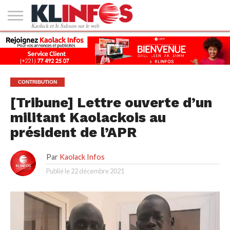
#2
(PAS
KAOLACK
POLITIQUE
ECONOMIE
SOCIÉTÉ
CULTURE
PEOPLE
SPORT
SANTÉ
AFRIQUE
INTERNATIONAL
EMPLOI &
DE
FORMATION
TITRE)
CONTRIBUTION
[Tribune] Lettre ouverte d’un
militant Kaolackois au
président de l’APR
Par
Kaolack Infos
Publié le
22 décembre 2021