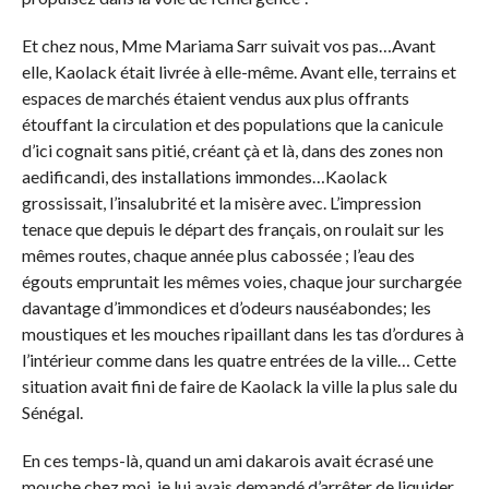
Et chez nous, Mme Mariama Sarr suivait vos pas…Avant
elle, Kaolack était livrée à elle-même. Avant elle, terrains et
espaces de marchés étaient vendus aux plus offrants
étouffant la circulation et des populations que la canicule
d’ici cognait sans pitié, créant çà et là, dans des zones non
aedificandi, des installations immondes…Kaolack
grossissait, l’insalubrité et la misère avec. L’impression
tenace que depuis le départ des français, on roulait sur les
mêmes routes, chaque année plus cabossée ; l’eau des
égouts empruntait les mêmes voies, chaque jour surchargée
davantage d’immondices et d’odeurs nauséabondes; les
moustiques et les mouches ripaillant dans les tas d’ordures à
l’intérieur comme dans les quatre entrées de la ville… Cette
situation avait fini de faire de Kaolack la ville la plus sale du
Sénégal.
En ces temps-là, quand un ami dakarois avait écrasé une
mouche chez moi, je lui avais demandé d’arrêter de liquider