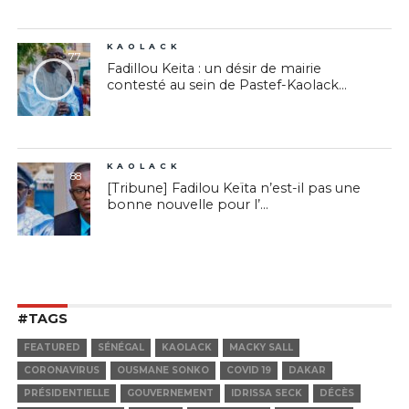
KAOLACK
77
Fadillou Keita : un désir de mairie
contesté au sein de Pastef-Kaolack...
KAOLACK
88
[Tribune] Fadilou Keïta n’est-il pas une
bonne nouvelle pour l’...
#TAGS
FEATURED
SÉNÉGAL
KAOLACK
MACKY SALL
CORONAVIRUS
OUSMANE SONKO
COVID 19
DAKAR
PRÉSIDENTIELLE
GOUVERNEMENT
IDRISSA SECK
DÉCÈS