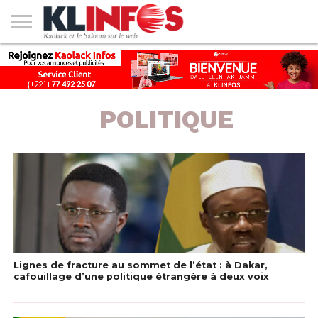
#2
(PAS
KAOLACK
POLITIQUE
ECONOMIE
SOCIÉTÉ
CULTURE
PEOPLE
SPORT
SANTÉ
AFRIQUE
INTERNATIONAL
EMPLOI &
DE
FORMATION
TITRE)
POLITIQUE
Lignes de fracture au sommet de l’état : à Dakar,
cafouillage d’une politique étrangère à deux voix