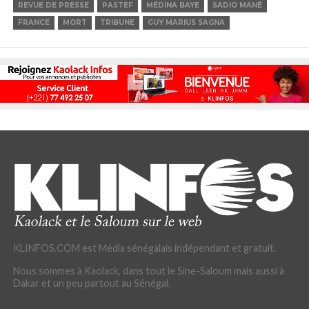
REVUE DE PRESSE
PASTEF
MÉDINA BAYE
SADIO MANÉ
FRANCE
MORT
TRIBUNE
GUY MARIUS SAGNA
KLINFOS.COM est Média sénégalais indépendant et gratuit.
Nous sommes à Kaolack, dans tout le Sine-Saloum mais aussi à
Dakar et un peu partout au Sénégal.