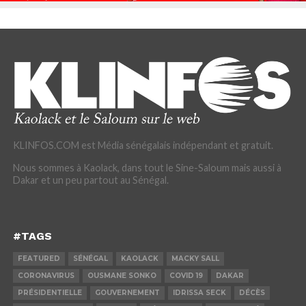
KLINFOS.COM est Média sénégalais indépendant et gratuit.
Nous sommes à Kaolack, dans tout le Sine-Saloum mais aussi à
Dakar et un peu partout au Sénégal.
#TAGS
FEATURED
SÉNÉGAL
KAOLACK
MACKY SALL
CORONAVIRUS
OUSMANE SONKO
COVID 19
DAKAR
PRÉSIDENTIELLE
GOUVERNEMENT
IDRISSA SECK
DÉCÈS