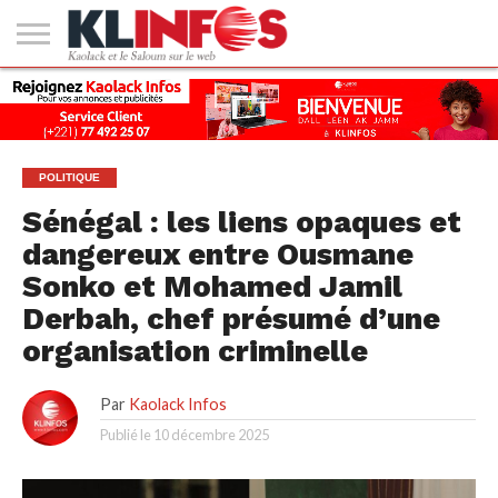
#2
(PAS
KAOLACK
POLITIQUE
ECONOMIE
SOCIÉTÉ
CULTURE
PEOPLE
SPORT
SANTÉ
AFRIQUE
INTERNATIONAL
EMPLOI &
DE
FORMATION
TITRE)
POLITIQUE
Sénégal : les liens opaques et
dangereux entre Ousmane
Sonko et Mohamed Jamil
Derbah, chef présumé d’une
organisation criminelle
Par
Kaolack Infos
Publié le
10 décembre 2025