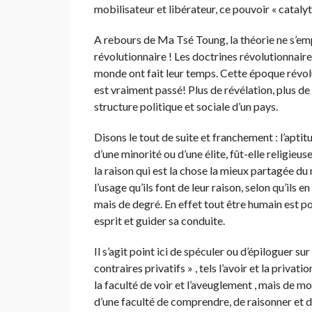
mobilisateur et libérateur, ce pouvoir « catalyt
A rebours de Ma Tsé Toung, la théorie ne s’e
révolutionnaire ! Les doctrines révolutionnaire
monde ont fait leur temps. Cette époque révolu
est vraiment passé! Plus de révélation, plus de
structure politique et sociale d’un pays.
Disons le tout de suite et franchement : l’aptit
d’une minorité ou d’une élite, fût-elle religieu
la raison qui est la chose la mieux partagée du
l’usage qu’ils font de leur raison, selon qu’ils
mais de degré. En effet tout être humain est po
esprit et guider sa conduite.
Il s’agit point ici de spéculer ou d’épiloguer 
contraires privatifs » , tels l’avoir et la priva
la faculté de voir et l’aveuglement , mais de 
d’une faculté de comprendre, de raisonner et d