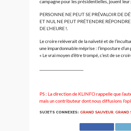
campagne pour les présidentielles, jouent leur 
PERSONNE NE PEUT SE PRÉVALOIR DE DÉT
ET NUL NE PEUT PRÉTENDRE RÉPONDRE 
DE L’HEURE !.
Le croire relèverait de la naïveté et de l’incul
une impardonnable méprise : l’imposture d’u
« Le vrai moyen d’être trompé, c’est de se croir
_________________________
PS : La direction de KLINFO rappelle que l’aut
mais un contributeur dont nous diffusions l’opi
SUJETS CONNEXES:
GRAND SAUVEUR
,
GRAND 