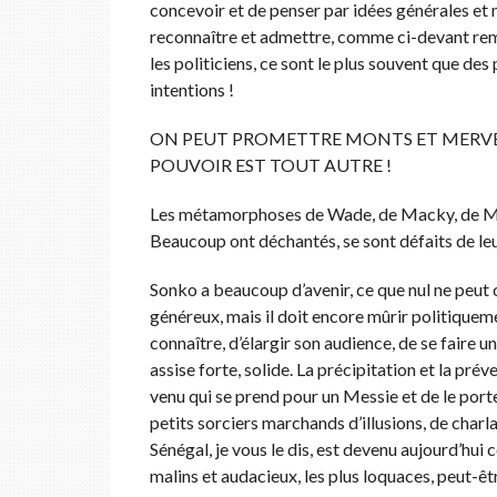
concevoir et de penser par idées générales et 
reconnaître et admettre, comme ci-devant rema
les politiciens, ce sont le plus souvent que de
intentions !
ON PEUT PROMETTRE MONTS ET MERVEILL
POUVOIR EST TOUT AUTRE !
Les métamorphoses de Wade, de Macky, de Macr
Beaucoup ont déchantés, se sont défaits de leur
Sonko a beaucoup d’avenir, ce que nul ne peut cont
généreux, mais il doit encore mûrir politiquemen
connaître, d’élargir son audience, de se faire u
assise forte, solide. La précipitation et la pr
venu qui se prend pour un Messie et de le porte
petits sorciers marchands d’illusions, de charl
Sénégal, je vous le dis, est devenu aujourd’hu
malins et audacieux, les plus loquaces, peut-êtr