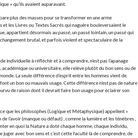
ique » qu’ils avaient auparavant.
mpare plus des masses pour se transformer en une arme
s et les Livres ou Textes Sacrés qui naguère bouleversaient le
e, appartient désormais au passé, un passé lointain, un passé qui
 changement brutal, et parfois violent et spectaculaire de la
ude individuelle à réfléchir et à comprendre, n’est pas l’apanage
se, académique ou universitaire, elle relève plutôt du bon sens ou de
 monde. La seule différence d’esprit entre les hommes vient de
 en font un bon ou mauvais usage. Cette différence n’est pas de nature
urvu de raison dont il devrait faire bon usage pour éclairer son
sur ce que les philosophes (Logique et Métaphysique) appellent «
tion de l’avoir (manque ou défaut) , comme la lumière et les ténèbres ,
monter en quoi la Nature a doté chaque homme, chaque individu,
e juger avec bon sens et c’est cette faculté là de comprendre, de