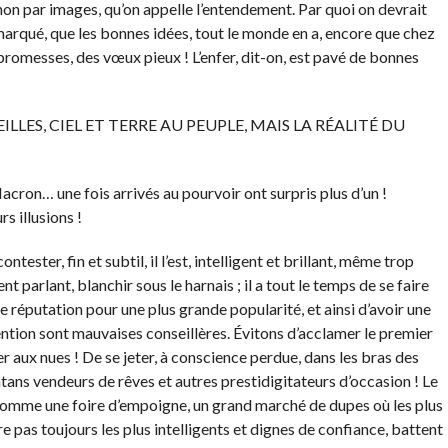
non par images, qu’on appelle l’entendement. Par quoi on devrait
rqué, que les bonnes idées, tout le monde en a, encore que chez
s promesses, des vœux pieux ! L’enfer, dit-on, est pavé de bonnes
ES, CIEL ET TERRE AU PEUPLE, MAIS LA RÉALITÉ DU
on… une fois arrivés au pourvoir ont surpris plus d’un !
s illusions !
ester, fin et subtil, il l’est, intelligent et brillant, même trop
t parlant, blanchir sous le harnais ; il a tout le temps de se faire
ne réputation pour une plus grande popularité, et ainsi d’avoir une
évention sont mauvaises conseillères. Évitons d’acclamer le premier
r aux nues ! De se jeter, à conscience perdue, dans les bras des
atans vendeurs de rêves et autres prestidigitateurs d’occasion ! Le
i comme une foire d’empoigne, un grand marché de dupes où les plus
e pas toujours les plus intelligents et dignes de confiance, battent