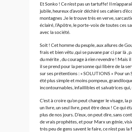
Et Sonko ! Ce n’est pas un tartuffe! Il m’appar
jubile, heureux d’avoir déchiré ses cahiers d’éc
montagnes .Je le trouve très en verve, sarcasti
éclairé, l’Apôtre, le porte-voix de toutes ces 
avec la société.
Soit ! Cet homme du peuple, aux allures de Gour
frais et bien vêtu ,qui se pavane par ci par là ,
du mérite , du courage à n’en revendre ! Mais i
il se prend pour la personne qui libère de la serv
sur ses prétentions : « SOLUTIONS » Pour un
été plus simple et moins pompeux, grandiloque
incontournables, infaillibles et salvatrices qui,
C’est à croire qu’on peut changer le visage, la
un livre, un seul livre, peut être deux ! Ce qui
plus de nos jours. D’eux, on peut dire, sans con
de vrais prophètes, et pour Marx un génie, vision
très peu de gens savent le faire, ce n’est pas la 