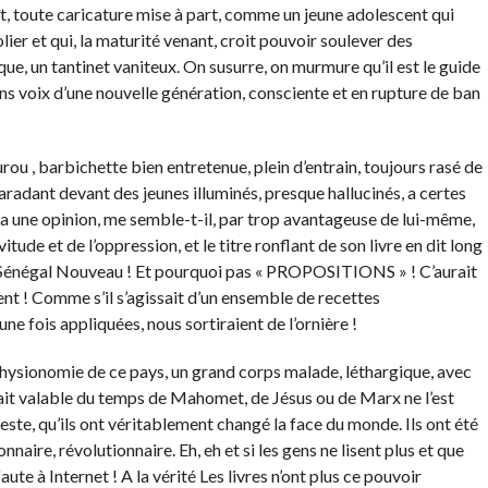
aît, toute caricature mise à part, comme un jeune adolescent qui
olier et qui, la maturité venant, croit pouvoir soulever des
que, un tantinet vaniteux. On susurre, on murmure qu’il est le guide
sans voix d’une nouvelle génération, consciente et en rupture de ban
ou , barbichette bien entretenue, plein d’entrain, toujours rasé de
 paradant devant des jeunes illuminés, presque hallucinés, a certes
l a une opinion, me semble-t-il, par trop avantageuse de lui-même,
itude et de l’oppression, et le titre ronflant de son livre en dit long
 Sénégal Nouveau ! Et pourquoi pas « PROPOSITIONS » ! C’aurait
nt ! Comme s’il s’agissait d’un ensemble de recettes
 une fois appliquées, nous sortiraient de l’ornière !
 physionomie de ce pays, un grand corps malade, léthargique, avec
 était valable du temps de Mahomet, de Jésus ou de Marx ne l’est
teste, qu’ils ont véritablement changé la face du monde. Ils ont été
naire, révolutionnaire. Eh, eh et si les gens ne lisent plus et que
faute à Internet ! A la vérité Les livres n’ont plus ce pouvoir