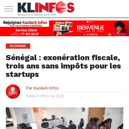
#2
(PAS
KAOLACK
POLITIQUE
ECONOMIE
SOCIÉTÉ
CULTURE
PEOPLE
SPORT
SANTÉ
AFRIQUE
INTERNATIONAL
EMPLOI &
DE
FORMATION
TITRE)
ECONOMIE
Sénégal : exonération fiscale,
trois ans sans impôts pour les
startups
Par
Kaolack Infos
Publié le
29 février 2020