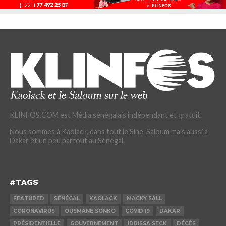
KLINFOS.COM est Média sénégalais indépendant et gratuit.
Nous sommes à Kaolack, dans tout le Sine-Saloum mais aussi à
Dakar et un peu partout au Sénégal.
#TAGS
FEATURED
SÉNÉGAL
KAOLACK
MACKY SALL
CORONAVIRUS
OUSMANE SONKO
COVID 19
DAKAR
PRÉSIDENTIELLE
GOUVERNEMENT
IDRISSA SECK
DÉCÈS