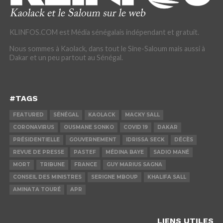
KLINFOS.COM est Média sénégalais indépendant et gratuit.
Nous sommes à Kaolack, dans tout le Sine-Saloum mais aussi à
Dakar et un peu partout au Sénégal.
#TAGS
FEATURED
SÉNÉGAL
KAOLACK
MACKY SALL
CORONAVIRUS
OUSMANE SONKO
COVID 19
DAKAR
PRÉSIDENTIELLE
GOUVERNEMENT
IDRISSA SECK
DÉCÈS
REVUE DE PRESSE
PASTEF
MÉDINA BAYE
SADIO MANÉ
MORT
TRIBUNE
FRANCE
GUY MARIUS SAGNA
CONSEIL DES MINISTRES
SERIGNE MBOUP
KHALIFA SALL
AMINATA TOURÉ
APR
LIENS UTILES