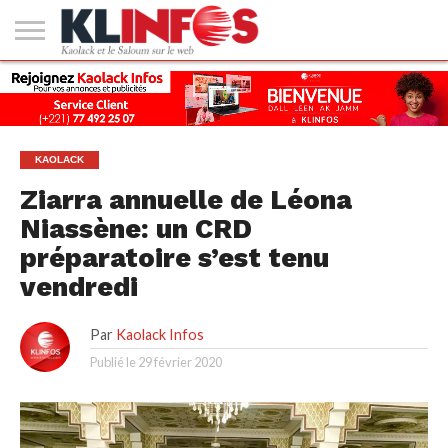
#2
(PAS
KAOLACK
POLITIQUE
ECONOMIE
SOCIÉTÉ
CULTURE
PEOPLE
SPORT
SANTÉ
AFRIQUE
INTERNATIONAL
EMPLOI &
DE
FORMATION
TITRE)
KAOLACK
Ziarra annuelle de Léona
Niassène: un CRD
préparatoire s’est tenu
vendredi
Par
Kaolack Infos
Publié le
29 février 2020