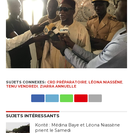
SUJETS CONNEXES:
CRD PRÉPARATOIRE
,
LÉONA NIASSÉNE
,
TENU VENDREDI
,
ZIARRA ANNUELLE
SUJETS INTÉRESSANTS
Korité : Médina Baye et Léona Niassène
prient le Samedi