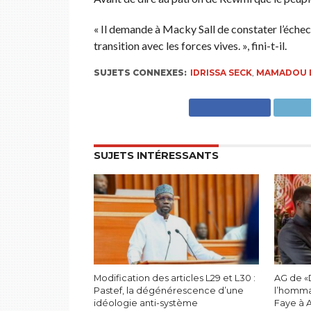
« Il demande à Macky Sall de constater l’éche
transition avec les forces vives. », fini-t-il.
SUJETS CONNEXES:
IDRISSA SECK
,
MAMADOU L
SUJETS INTÉRESSANTS
Modification des articles L29 et L30 :
AG de «
Pastef, la dégénérescence d’une
l’homma
idéologie anti-système
Faye à 