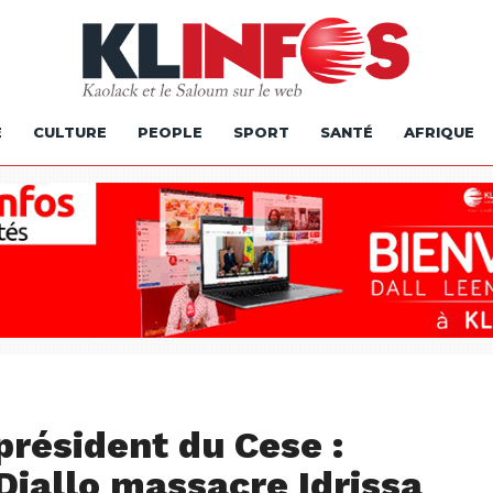
É
CULTURE
PEOPLE
SPORT
SANTÉ
AFRIQUE
président du Cese :
allo massacre Idrissa