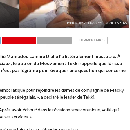
IDRISSA SECK - MAMADOU LAMINE DIALLO
COMMENTAIRES
allié Mamadou Lamine Diallo l’a littéralement massacré. À
ociaux, le patron du Mouvement Tekki rappelle que Idrissa
 n’est pas légitime pour évoquer une question qui concerne
ion démocratique pour rejoindre les dames de compagnie de Macky
peuple sénégalais. », a déclaré le leader de Tekki.
rès avoir échoué dans le révisionnisme coranique, voilà qu’il
e ses services. »
 n’a que faire de sa prétendue expertise.