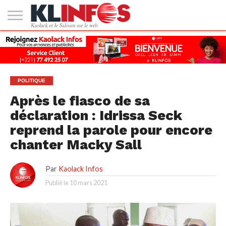
#2
(PAS
KAOLACK
POLITIQUE
ECONOMIE
SOCIÉTÉ
CULTURE
PEOPLE
SPORT
SANTÉ
AFRIQUE
INTERNATIONAL
EMPLOI &
DE
FORMATION
TITRE)
POLITIQUE
Après le fiasco de sa
déclaration : Idrissa Seck
reprend la parole pour encore
chanter Macky Sall
Par
Kaolack Infos
Publié le
10 mars 2021