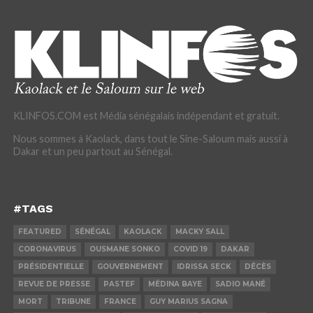
KLINFOS.COM est Média sénégalais indépendant et gratuit.
Nous sommes à Kaolack, dans tout le Sine-Saloum mais aussi à
Dakar et un peu partout au Sénégal.
#TAGS
FEATURED
SÉNÉGAL
KAOLACK
MACKY SALL
CORONAVIRUS
OUSMANE SONKO
COVID 19
DAKAR
PRÉSIDENTIELLE
GOUVERNEMENT
IDRISSA SECK
DÉCÈS
REVUE DE PRESSE
PASTEF
MÉDINA BAYE
SADIO MANÉ
MORT
TRIBUNE
FRANCE
GUY MARIUS SAGNA