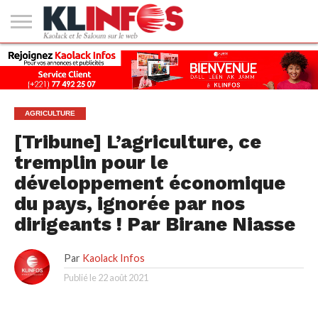
#2
(PAS
KAOLACK
POLITIQUE
ECONOMIE
SOCIÉTÉ
CULTURE
PEOPLE
SPORT
SANTÉ
AFRIQUE
INTERNATIONAL
EMPLOI &
DE
FORMATION
TITRE)
AGRICULTURE
[Tribune] L’agriculture, ce
tremplin pour le
développement économique
du pays, ignorée par nos
dirigeants ! Par Birane Niasse
Par
Kaolack Infos
Publié le
22 août 2021