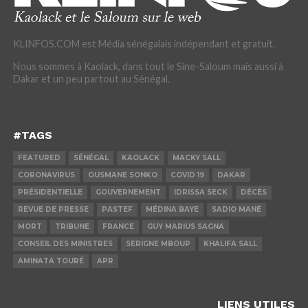
KLINFOS.COM est Média sénégalais indépendant et gratuit.
Nous sommes à Kaolack, dans tout le Sine-Saloum mais aussi à
Dakar et un peu partout au Sénégal.
#TAGS
FEATURED
SÉNÉGAL
KAOLACK
MACKY SALL
CORONAVIRUS
OUSMANE SONKO
COVID 19
DAKAR
PRÉSIDENTIELLE
GOUVERNEMENT
IDRISSA SECK
DÉCÈS
REVUE DE PRESSE
PASTEF
MÉDINA BAYE
SADIO MANÉ
MORT
TRIBUNE
FRANCE
GUY MARIUS SAGNA
CONSEIL DES MINISTRES
SERIGNE MBOUP
KHALIFA SALL
AMINATA TOURÉ
APR
LIENS UTILES