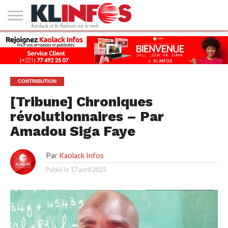
#2
(PAS
KAOLACK
POLITIQUE
ECONOMIE
SOCIÉTÉ
CULTURE
PEOPLE
SPORT
SANTÉ
AFRIQUE
INTERNATIONAL
EMPLOI &
DE
FORMATION
TITRE)
CONTRIBUTION
[Tribune] Chroniques
révolutionnaires – Par
Amadou Siga Faye
Par
Kaolack Infos
Publié le
17 avril 2025