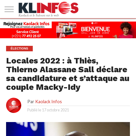
#2
(PAS
KAOLACK
POLITIQUE
ECONOMIE
SOCIÉTÉ
CULTURE
PEOPLE
SPORT
SANTÉ
AFRIQUE
INTERNATIONAL
EMPLOI &
DE
FORMATION
TITRE)
ÉLECTIONS
Locales 2022 : à Thiès,
Thierno Alassane Sall déclare
sa candidature et s’attaque au
couple Macky-Idy
Par
Kaolack Infos
Publié le
17 octobre 2021