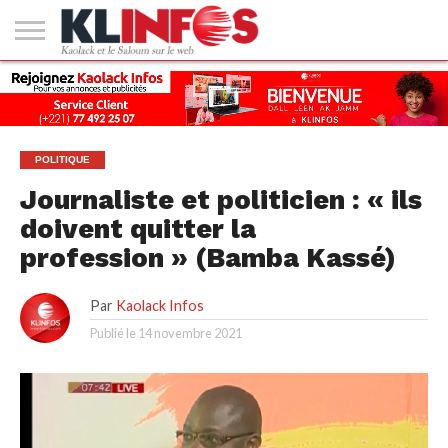
#2
(PAS
KAOLACK
POLITIQUE
ECONOMIE
SOCIÉTÉ
CULTURE
PEOPLE
SPORT
SANTÉ
AFRIQUE
INTERNATIONAL
EMPLOI &
DE
FORMATION
TITRE)
POLITIQUE
Journaliste et politicien : « ils
doivent quitter la
profession » (Bamba Kassé)
Par
Kaolack Infos
Publié le
14 novembre 2021