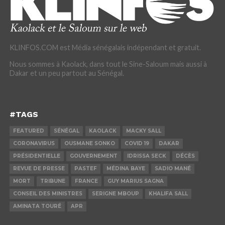
KLINFOS.COM est Média sénégalais indépendant et gratuit.
Nous sommes à Kaolack, dans tout le Sine-Saloum mais aussi à
Dakar et un peu partout au Sénégal.
#TAGS
FEATURED
SÉNÉGAL
KAOLACK
MACKY SALL
CORONAVIRUS
OUSMANE SONKO
COVID 19
DAKAR
PRÉSIDENTIELLE
GOUVERNEMENT
IDRISSA SECK
DÉCÈS
REVUE DE PRESSE
PASTEF
MÉDINA BAYE
SADIO MANÉ
MORT
TRIBUNE
FRANCE
GUY MARIUS SAGNA
CONSEIL DES MINISTRES
SERIGNE MBOUP
KHALIFA SALL
AMINATA TOURÉ
APR