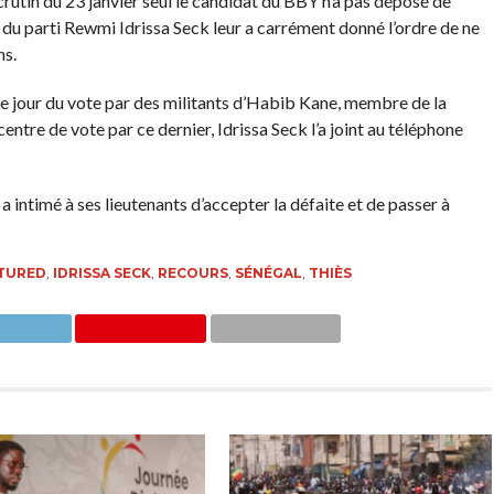
crutin du 23 janvier seul le candidat du BBY n’a pas déposé de
r du parti Rewmi Idrissa Seck leur a carrément donné l’ordre de ne
ns.
 le jour du vote par des militants d’Habib Kane, membre de la
tre de vote par ce dernier, Idrissa Seck l’a joint au téléphone
a intimé à ses lieutenants d’accepter la défaite et de passer à
TURED
,
IDRISSA SECK
,
RECOURS
,
SÉNÉGAL
,
THIÈS