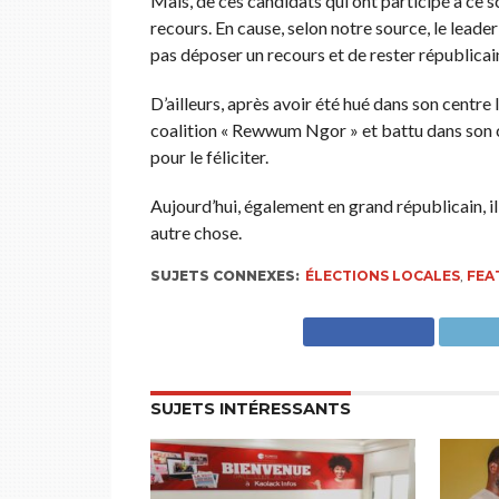
Mais, de ces candidats qui ont participé à ce s
recours. En cause, selon notre source, le leade
pas déposer un recours et de rester républicai
D’ailleurs, après avoir été hué dans son centre
coalition « Rewwum Ngor » et battu dans son cen
pour le féliciter.
Aujourd’hui, également en grand républicain, il 
autre chose.
SUJETS CONNEXES:
ÉLECTIONS LOCALES
,
FEA
SUJETS INTÉRESSANTS