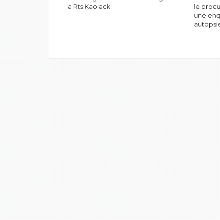
la Rts Kaolack
le proc
une enq
autopsi