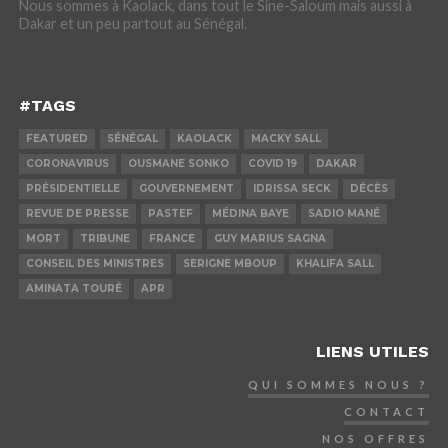
Nous sommes à Kaolack, dans tout le Sine-Saloum mais aussi à
Dakar et un peu partout au Sénégal.
#TAGS
FEATURED
SÉNÉGAL
KAOLACK
MACKY SALL
CORONAVIRUS
OUSMANE SONKO
COVID 19
DAKAR
PRÉSIDENTIELLE
GOUVERNEMENT
IDRISSA SECK
DÉCÈS
REVUE DE PRESSE
PASTEF
MÉDINA BAYE
SADIO MANÉ
MORT
TRIBUNE
FRANCE
GUY MARIUS SAGNA
CONSEIL DES MINISTRES
SERIGNE MBOUP
KHALIFA SALL
AMINATA TOURÉ
APR
LIENS UTILES
QUI SOMMES NOUS ?
CONTACT
NOS OFFRES