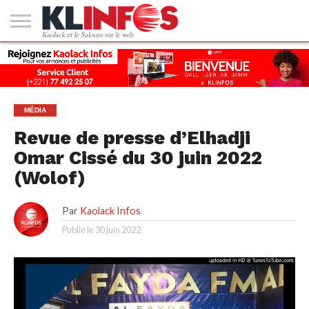
#2
(PAS
KAOLACK
POLITIQUE
ECONOMIE
SOCIÉTÉ
CULTURE
PEOPLE
SPORT
SANTÉ
AFRIQUE
INTERNATIONAL
EMPLOI &
DE
FORMATION
TITRE)
MÉDIA
Revue de presse d’Elhadji
Omar Cissé du 30 juin 2022
(Wolof)
Par
Kaolack Infos
Publié le
30 juin 2022