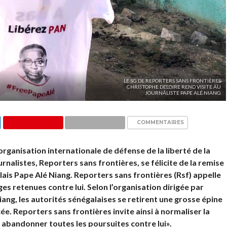
LE SG DE REPORTERS SANS FRONTIÈRES
CHRISTOPHE DELOIRE REND VISITE AU
JOURNALISTE PAPE ALÉ NIANG
COMMENTAIRES
rganisation internationale de défense de la liberté de la
rnalistes, Reporters sans frontières, se félicite de la remise
lais Pape Alé Niang. Reporters sans frontières (Rsf) appelle
es retenues contre lui. Selon l’organisation dirigée par
iang, les autorités sénégalaises se retirent une grosse épine
e. Reporters sans frontières invite ainsi à normaliser la
à abandonner toutes les poursuites contre lui».