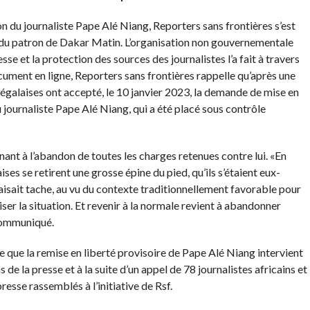
n du journaliste Pape Alé Niang, Reporters sans frontières s’est
ire du patron de Dakar Matin. L’organisation non gouvernementale
sse et la protection des sources des journalistes l’a fait à travers
ument en ligne, Reporters sans frontières rappelle qu’après une
énégalaises ont accepté, le 10 janvier 2023, la demande de mise en
u journaliste Pape Alé Niang, qui a été placé sous contrôle
nant à l’abandon de toutes les charges retenues contre lui. «En
ses se retirent une grosse épine du pied, qu’ils s’étaient eux-
isait tache, au vu du contexte traditionnellement favorable pour
iser la situation. Et revenir à la normale revient à abandonner
 communiqué.
e que la remise en liberté provisoire de Pape Alé Niang intervient
de la presse et à la suite d’un appel de 78 journalistes africains et
resse rassemblés à l’initiative de Rsf.