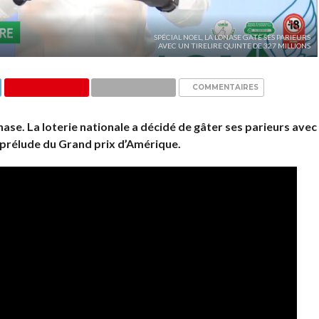
SPÉCIAL NOEL, LA LONASE GÂTE SES PARIEURS
AVEC UN TIRELIRE QUINTE DE 327 MILLIONS
COMMENTAIRES
onase. La loterie nationale a décidé de gâter ses parieurs avec
n prélude du Grand prix d’Amérique.