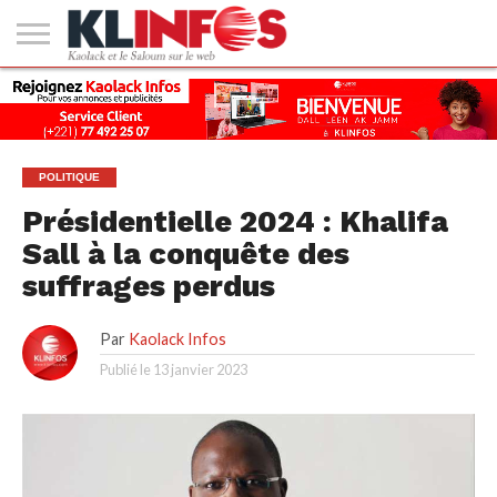
#2
(PAS
KAOLACK
POLITIQUE
ECONOMIE
SOCIÉTÉ
CULTURE
PEOPLE
SPORT
SANTÉ
AFRIQUE
INTERNATIONAL
EMPLOI &
DE
FORMATION
TITRE)
POLITIQUE
Présidentielle 2024 : Khalifa
Sall à la conquête des
suffrages perdus
Par
Kaolack Infos
Publié le
13 janvier 2023