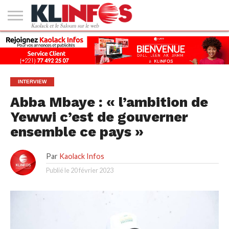
#2
(PAS
KAOLACK
POLITIQUE
ECONOMIE
SOCIÉTÉ
CULTURE
PEOPLE
SPORT
SANTÉ
AFRIQUE
INTERNATIONAL
EMPLOI &
DE
FORMATION
TITRE)
INTERVIEW
Abba Mbaye : « l’ambition de
Yewwi c’est de gouverner
ensemble ce pays »
Par
Kaolack Infos
Publié le
20 février 2023