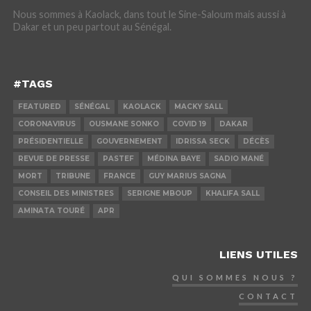
Nous sommes à Kaolack, dans tout le Sine-Saloum mais aussi à
Dakar et un peu partout au Sénégal.
#TAGS
FEATURED
SÉNÉGAL
KAOLACK
MACKY SALL
CORONAVIRUS
OUSMANE SONKO
COVID 19
DAKAR
PRÉSIDENTIELLE
GOUVERNEMENT
IDRISSA SECK
DÉCÈS
REVUE DE PRESSE
PASTEF
MÉDINA BAYE
SADIO MANÉ
MORT
TRIBUNE
FRANCE
GUY MARIUS SAGNA
CONSEIL DES MINISTRES
SERIGNE MBOUP
KHALIFA SALL
AMINATA TOURÉ
APR
LIENS UTILES
QUI SOMMES NOUS ?
CONTACT