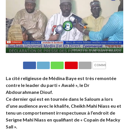
DES PETITS-FILS DE BAYE NIASS EN CONFÉRENCE DE PRESSE SUITE AUX PROPOS
DÉPLACÉS DU DR ABDOURAHMANE DIOUF
COMMENTAIRES
La cité religieuse de Médina Baye est très remontée
contre le leader du parti « Awalé », le Dr
Abdourahmane Diouf.
Ce dernier qui est en tournée dans le Saloum a lors
d’une audience avec le khalife, Cheikh Mahi Niass eu et
tenu un comportement irrespectueux à l’endroit de
Serigne Mahi Niass en qualifiant de « Copain de Macky
Sall ».