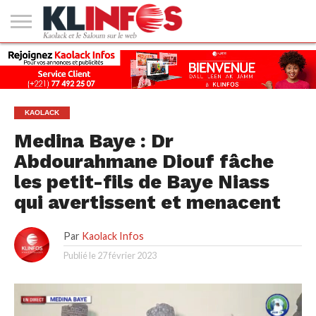
#2
(PAS
KAOLACK
POLITIQUE
ECONOMIE
SOCIÉTÉ
CULTURE
PEOPLE
SPORT
SANTÉ
AFRIQUE
INTERNATIONAL
EMPLOI &
DE
FORMATION
TITRE)
KAOLACK
Medina Baye : Dr
Abdourahmane Diouf fâche
les petit-fils de Baye Niass
qui avertissent et menacent
Par
Kaolack Infos
Publié le
27 février 2023