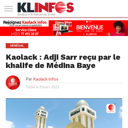
#2
(PAS
KAOLACK
POLITIQUE
ECONOMIE
SOCIÉTÉ
CULTURE
PEOPLE
SPORT
SANTÉ
AFRIQUE
INTERNATIONAL
EMPLOI &
DE
FORMATION
TITRE)
SÉNÉGAL
Kaolack : Adji Sarr reçu par le
khalife de Médina Baye
Par
Kaolack Infos
Publié le
8 mars 2023