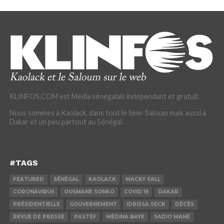
KLINFOS.COM est Média sénégalais indépendant et gratuit.
Nous sommes à Kaolack, dans tout le Sine-Saloum mais aussi à
Dakar et un peu partout au Sénégal.
#TAGS
FEATURED
SÉNÉGAL
KAOLACK
MACKY SALL
CORONAVIRUS
OUSMANE SONKO
COVID 19
DAKAR
PRÉSIDENTIELLE
GOUVERNEMENT
IDRISSA SECK
DÉCÈS
REVUE DE PRESSE
PASTEF
MÉDINA BAYE
SADIO MANÉ