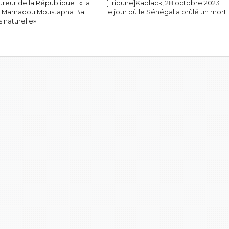
reur de la République : «La
[Tribune]Kaolack, 28 octobre 2023 :
e Mamadou Moustapha Ba
le jour où le Sénégal a brûlé un mort
s naturelle»