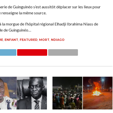
erie de Guinguinéo s’est aussitôt déplacer sur les lieux pour
e renseigne la même source.
à la morgue de l’hôpital régional Elhadji Ibrahima Niass de
ade de Guinguinéo…
ME
,
ENFANT
,
FEATURED
,
MORT
,
NDIAGO