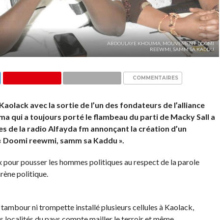
ABDOULAYE KHOUMA, MOUVEMENT DOOMI
REEWMI, SAMM SA KADDU
COMMENTAIRES
Kaolack avec la sortie de l’un des fondateurs de l’alliance
a qui a toujours porté le flambeau du parti de Macky Sall a
des de la radio Alfayda fm annonçant la création d’un
 Doomi reewmi, samm sa Kaddu ».
pour pousser les hommes politiques au respect de la parole
rène politique.
 tambour ni trompette installé plusieurs cellules à Kaolack,
s localités du pays compte mailler le terroir et même