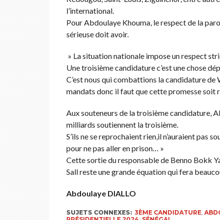
l’international.
Pour Abdoulaye Khouma, le respect de la par
sérieuse doit avoir.
» La situation nationale impose un respect stri
Une troisième candidature c’est une chose dé
C’est nous qui combattions la candidature de 
mandats donc il faut que cette promesse soit
Aux souteneurs de la troisième candidature, A
milliards soutiennent la troisième.
S’ils ne se reprochaient rien,il n’auraient pas 
pour ne pas aller en prison… »
Cette sortie du responsable de Benno Bokk Ya
Sall reste une grande équation qui fera beaucou
Abdoulaye DIALLO
SUJETS CONNEXES:
3ÈME CANDIDATURE
,
ABD
PRÉSIDENTIELLE 2024
,
SÉNÉGAL