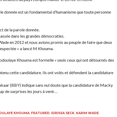
ole donnée est un fondamental d’humanisme que toute personne
ct de la parole donnée.
passée dans les grandes démocraties.
Wade en 2012 et nous avions promis au peuple de faire que deux
 respectée » a lancé M Khouma.
bdoulaye Khouma est formelle « seuls ceux qui ont détournés des
soutenu cette candidature. Ils ont volés et défendent la candidature
kaar (BBY) indique sans nul doute que la candidature de Macky
p de surprises les jours à venir…
OULAYE KHOUMA
,
FEATURED
,
IDRISSA SECK
,
KARIM WADE
,