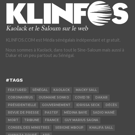
KLINFOS.COM est Média sénégalais indépendant et gratuit.
Nous sommes à Kaolack, dans tout le Sine-Saloum mais aussi à
Dakar et un peu partout au Sénégal.
#TAGS
FEATURED
SÉNÉGAL
KAOLACK
MACKY SALL
CORONAVIRUS
OUSMANE SONKO
COVID 19
DAKAR
PRÉSIDENTIELLE
GOUVERNEMENT
IDRISSA SECK
DÉCÈS
REVUE DE PRESSE
PASTEF
MÉDINA BAYE
SADIO MANÉ
MORT
TRIBUNE
FRANCE
GUY MARIUS SAGNA
CONSEIL DES MINISTRES
SERIGNE MBOUP
KHALIFA SALL