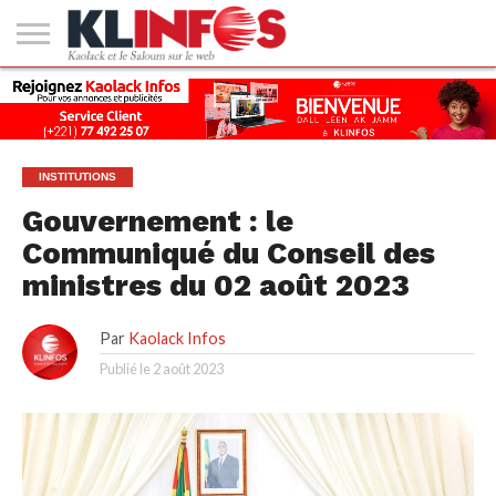
#2
(PAS
KAOLACK
POLITIQUE
ECONOMIE
SOCIÉTÉ
CULTURE
PEOPLE
SPORT
SANTÉ
AFRIQUE
INTERNATIONAL
EMPLOI &
DE
FORMATION
TITRE)
INSTITUTIONS
Gouvernement : le
Communiqué du Conseil des
ministres du 02 août 2023
Par
Kaolack Infos
Publié le
2 août 2023