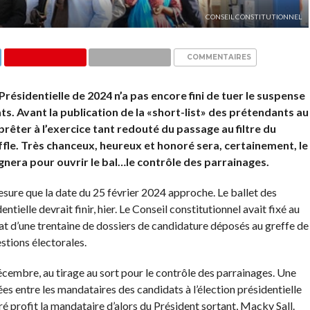
CONSEIL CONSTITUTIONNEL
COMMENTAIRES
résidentielle de 2024 n’a pas encore fini de tuer le suspense
ts. Avant la publication de la «short-list» des prétendants au
prêter à l’exercice tant redouté du passage au filtre du
fle. Très chanceux, heureux et honoré sera, certainement, le
ignera pour ouvrir le bal…le contrôle des parrainages.
 mesure que la date du 25 février 2024 approche. Le ballet des
tielle devrait finir, hier. Le Conseil constitutionnel avait fixé au
tat d’une trentaine de dossiers de candidature déposés au greffe de
estions électorales.
écembre, au tirage au sort pour le contrôle des parrainages. Une
es entre les mandataires des candidats à l’élection présidentielle
é profit la mandataire d’alors du Président sortant, Macky Sall.