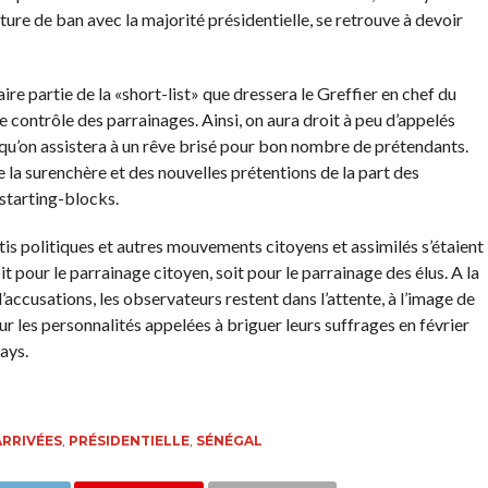
re de ban avec la majorité présidentielle, se retrouve à devoir
aire partie de la «short-list» que dressera le Greffier en chef du
de contrôle des parrainages. Ainsi, on aura droit à peu d’appelés
 qu’on assistera à un rêve brisé pour bon nombre de prétendants.
 de la surenchère et des nouvelles prétentions de la part des
 starting-blocks.
tis politiques et autres mouvements citoyens et assimilés s’étaient
t pour le parrainage citoyen, soit pour le parrainage des élus. A la
accusations, les observateurs restent dans l’attente, à l’image de
 sur les personnalités appelées à briguer leurs suffrages en février
ays.
ARRIVÉES
,
PRÉSIDENTIELLE
,
SÉNÉGAL