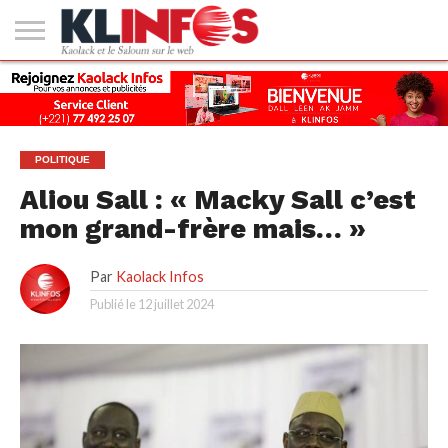
#2
(PAS
KAOLACK
POLITIQUE
ECONOMIE
SOCIÉTÉ
CULTURE
PEOPLE
SPORT
SANTÉ
AFRIQUE
INTERNATIONAL
EMPLOI &
DE
FORMATION
TITRE)
POLITIQUE
Aliou Sall : « Macky Sall c’est
mon grand-frère mais… »
Par
Kaolack Infos
Publié le
12 juillet 2024