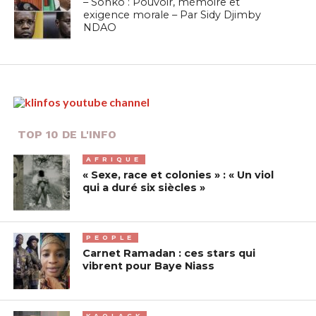
– Sonko : Pouvoir, mémoire et
exigence morale – Par Sidy Djimby
NDAO
TOP 10 DE L'INFO
AFRIQUE
« Sexe, race et colonies » : « Un viol
qui a duré six siècles »
PEOPLE
Carnet Ramadan : ces stars qui
vibrent pour Baye Niass
KAOLACK