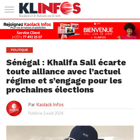
#2
(PAS
KAOLACK
POLITIQUE
ECONOMIE
SOCIÉTÉ
CULTURE
PEOPLE
SPORT
SANTÉ
AFRIQUE
INTERNATIONAL
EMPLOI &
DE
FORMATION
TITRE)
POLITIQUE
Sénégal : Khalifa Sall écarte
toute alliance avec l’actuel
régime et s’engage pour les
prochaines élections
Par
Kaolack Infos
Publié le
2 août 2024