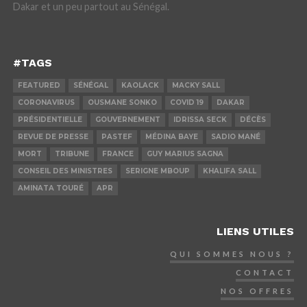
Dakar et un peu partout au Sénégal.
#TAGS
FEATURED
SÉNÉGAL
KAOLACK
MACKY SALL
CORONAVIRUS
OUSMANE SONKO
COVID 19
DAKAR
PRÉSIDENTIELLE
GOUVERNEMENT
IDRISSA SECK
DÉCÈS
REVUE DE PRESSE
PASTEF
MÉDINA BAYE
SADIO MANÉ
MORT
TRIBUNE
FRANCE
GUY MARIUS SAGNA
CONSEIL DES MINISTRES
SERIGNE MBOUP
KHALIFA SALL
AMINATA TOURÉ
APR
LIENS UTILES
QUI SOMMES NOUS ?
CONTACT
NOS OFFRES